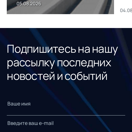
пр
05.08.2026
04.0
без
ном
«1С
Подпишитесь на нашу
рассылку последних
новостей и событий