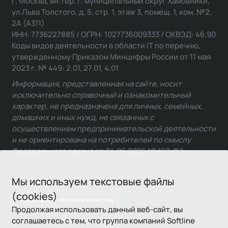
г. Москва, вн.тер. г. муниципальный округ Хамовники,
ул Льва Толстого, д. 5, стр. 1, этаж 3, помещ. 1, ком. №2,
2А (А311)
ИНН: 7736227885 / ОГРН: 1027736009333 / ОКВЭД: 46.90
Коды видов деятельности в области IT по перечню,
утвержденному Приказом Минцифры России от 11 мая
2023 г. № 449: 2.01, 27.01, 4.01
Информация, представленная на сайте, носит
исключительно справочный и ознакомительный
характер, не предназначена для личных, семейных,
домашних и иных нужд, не связанных с
осуществлением предпринимательской деятельности
и не ориентирована на потребителей по смыслу
Федерального закона от 24.06.2025 № 168-ФЗ.
Мы используем текстовые файлы
(cookies)
Связаться с отделом качества
Продолжая использовать данный веб-сайт, вы
соглашаетесь с тем, что группа компаний Softline