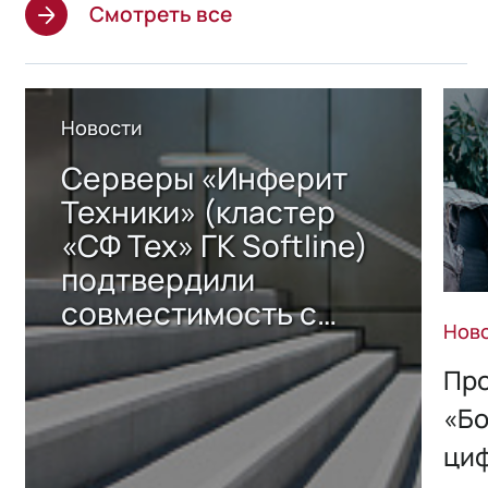
Смотреть все
Новости
Серверы «Инферит
Техники» (кластер
«СФ Тех» ГК Softline)
подтвердили
совместимость с
Нов
решением Sharx
Storage 2.x для
Про
хранения данных
«Бо
ци