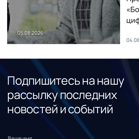
хранения данных
«Бо
ци
пр
05.08.2026
04.0
без
ном
«1С
Подпишитесь на нашу
рассылку последних
новостей и событий