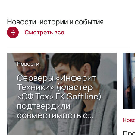
Новости, истории и события
Смотреть все
Новости
Серверы «Инферит
Техники» (кластер
«СФ Тех» ГК Softline)
подтвердили
совместимость с
Нов
решением Sharx
Storage 2.x для
Про