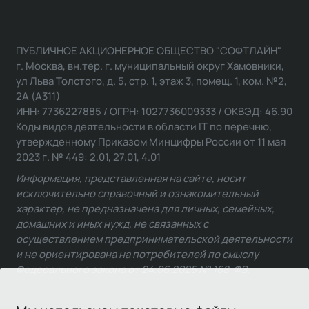
ПУБЛИЧНОЕ АКЦИОНЕРНОЕ ОБЩЕСТВО "СОФТЛАЙН"
г. Москва, вн.тер. г. муниципальный округ Хамовники,
ул Льва Толстого, д. 5, стр. 1, этаж 3, помещ. 1, ком. №2,
2А (А311)
ИНН: 7736227885 / ОГРН: 1027736009333 / ОКВЭД: 46.90
Коды видов деятельности в области IT по перечню,
утвержденному Приказом Минцифры России от 11 мая
2023 г. № 449: 2.01, 27.01, 4.01
Информация, представленная на сайте, носит
исключительно справочный и ознакомительный
характер, не предназначена для личных, семейных,
домашних и иных нужд, не связанных с
осуществлением предпринимательской деятельности
и не ориентирована на потребителей по смыслу
Федерального закона от 24.06.2025 № 168-ФЗ.