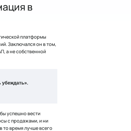
мация в
итической платформы
й. Заключался он в том,
П, а не собственной
ь убеждать».
обы успешно вести
сы с продажами, и ни
в то время лучше всего