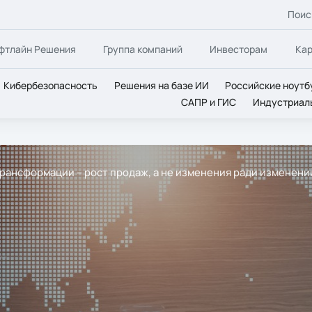
Поис
фтлайн Решения
Группа компаний
Инвесторам
Ка
Кибербезопасность
Решения на базе ИИ
Российские ноутб
САПР и ГИС
Индустриал
рансформации – рост продаж, а не изменения ради изменени