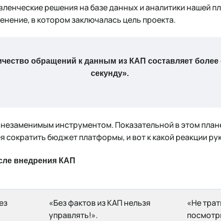
вленческие решения на базе данных и аналитики нашей п
нение, в котором заключалась цель проекта.
личество обращений к данным из КАП составляет более 
секунду».
незаменимым инструментом. Показательной в этом плане
 сократить бюджет платформы, и вот к какой реакции рук
сле внедрения КАП
ез
«Без фактов из КАП нельзя
«Не трат
управлять!».
посмотри