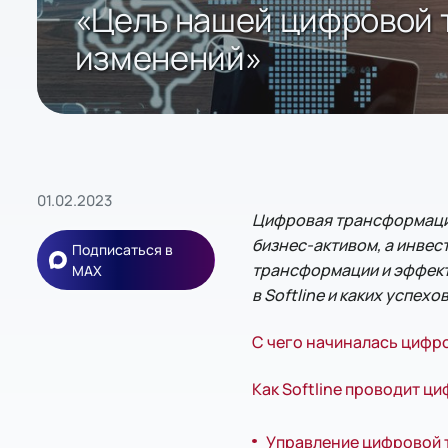
«Цель нашей цифровой 
изменений»
01.02.2023
Цифровая трансформация
бизнес-активом, а инвес
Подписаться в
трансформации и эффект
MAX
в Softline и каких успех
С чего начиналась цифро
Как Softline проводит 
Управление цифровой 