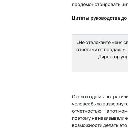
продемонстрировать ци
Цитаты руководства до
«Не отвлекайте меня с
отчетами от продаж!».
Директор уп
Около года мы потратили,
человек была развернут
отчетностью. На тот мом
поэтому не навязывали е
возможности делать это