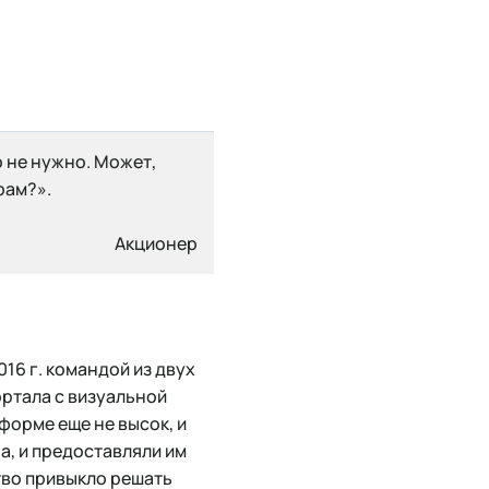
 не нужно. Может,
рам?».
Акционер
016 г. командой из двух
ортала с визуальной
форме еще не высок, и
а, и предоставляли им
тво привыкло решать