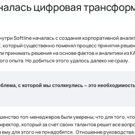
иналась цифровая трансфор
нутри Softline началась с создания корпоративной анал
т, который существенно поменял процесс принятия решени
и принимать решения на основе фактов и аналитики из КА
ого опыта. Но добиться этого удалось далеко не сразу.
блема, с которой мы столкнулись – это необходимост
инство топ-менеджеров были уверены, что для того, чт
иректор, который за счет своих талантов решит все вопро
а ему для этого не понадобятся. Отношение руководства 