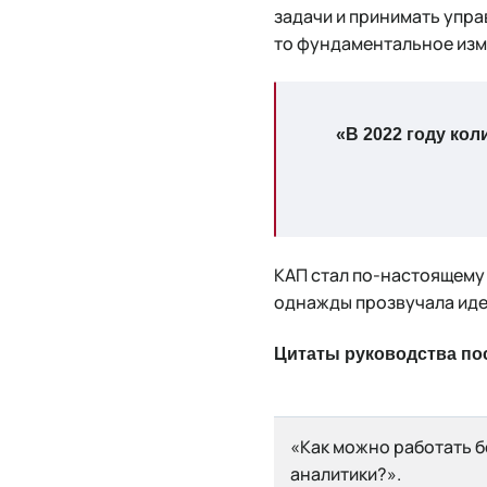
задачи и принимать упра
то фундаментальное изме
«В 2022 году ко
КАП стал по-настоящему 
однажды прозвучала идея
Цитаты руководства по
«Как можно работать б
аналитики?».