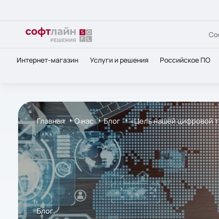
Со
Интернет-магазин
Услуги и решения
Российское ПО
Главная
О нас
Блог
«Цель нашей цифровой т
Блог