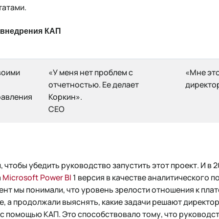
татами.
 внедрения КАП
воими
«У меня нет проблем с
«Мне это
отчетностью. Ее делает
директо
равления
Коркин».
CEO
 чтобы убедить руководство запустить этот проект. И в 2
а
Microsoft Power BI
1 версия в качестве аналитического п
ент мы понимали, что уровень зрелости отношения к плат
е, а продолжали выяснять, какие задачи решают директор
 с помощью КАП. Это способствовало тому, что руководс