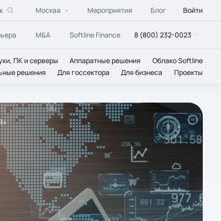
к
Москва
Мероприятия
Блог
Войти
рьера
M&A
Softline Finance
8 (800) 232-0023
уки, ПК и серверы
Аппаратные решения
Облако Softline
ьные решения
Для госсектора
Для бизнеса
Проекты
й»