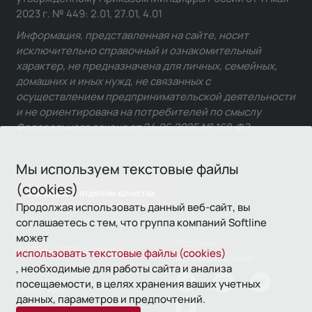
2023 г. № 449: 2.01, 27.01, 4.01
Информация, представленная на сайте, носит
исключительно справочный и ознакомительный
характер, не предназначена для личных, семейных,
домашних и иных нужд, не связанных с
осуществлением предпринимательской деятельности
и не ориентирована на потребителей по смыслу
Федерального закона от 24.06.2025 № 168-ФЗ.
Мы используем текстовые файлы
(cookies)
Связаться с отделом качества
Продолжая использовать данный веб-сайт, вы
соглашаетесь с тем, что группа компаний Softline
может
Условия
© 1993—2026 Softline
использовать текстовые файлы (cookies)
использования
, необходимые для работы сайта и анализа
посещаемости, в целях хранения ваших учетных
Политика
данных, параметров и предпочтений.
конфиденциальности