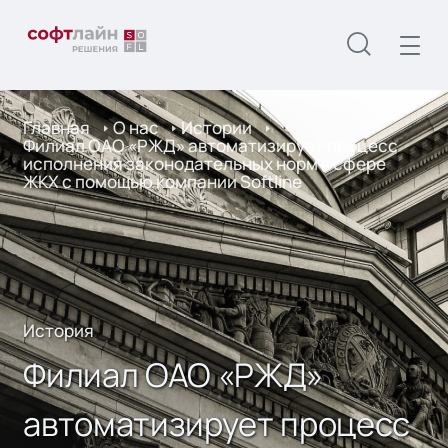
Главная
О нас
Истории
Филиал ОАО «РЖД» автоматизирует процесс
исполнения законодательных норм в сфере
ЖКХ с помощью компании Softline
История
Филиал ОАО «РЖД»
автоматизирует процесс