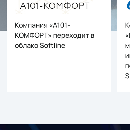
Компания «А101-
К
КОМФОРТ» переходит в
«
облако Softline
м
и
п
S