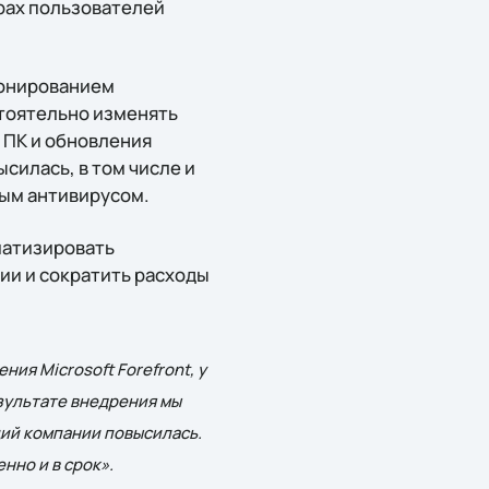
рах пользователей
ионированием
стоятельно изменять
 ПК и обновления
силась, в том числе и
рым антивирусом.
матизировать
ии и сократить расходы
я Microsoft Forefront, у
зультате внедрения мы
ий компании повысилась.
нно и в срок».