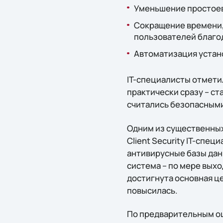
Уменьшение простоев
Сокращение времени,
пользователей благо
Автоматизация устан
IT-специалисты отмети
практически сразу – ст
считались безопасным
Одним из существенных
Client Security IT-спе
антивирусные базы данн
система – по мере выход
достигнута основная ц
повысилась.
По предварительным оце