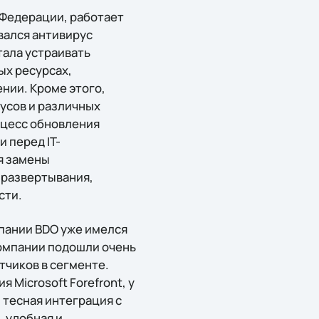
 Федерации, работает
вался антивирус
тала устраивать
ых ресурсах,
нии. Кроме этого,
усов и различных
оцесс обновления
 перед IT-
я замены
 развертывания,
сти.
мпании BDO уже имелся
компании подошли очень
тчиков в сегменте.
Microsoft Forefront, у
тесная интеграция с
 удобная и