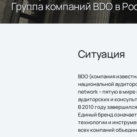
Группа компаний BDO в Ро
Ситуация
BDO (компания известн
национальной аудиторс
network – пятую в мир
аудиторских и консуль
В 2010 году завершилс
Единый бренд означает
технологии и инструме
всех компаний объедин