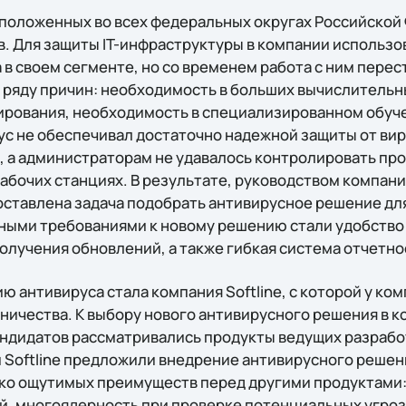
сположенных во всех федеральных округах Российской
в. Для защиты IT-инфраструктуры в компании использо
в своем сегменте, но со временем работа с ним перес
 ряду причин: необходимость в больших вычислительн
рования, необходимость в специализированном обуче
с не обеспечивал достаточно надежной защиты от вир
 а администраторам не удавалось контролировать пр
абочих станциях. В результате, руководством компании
ставлена задача подобрать антивирусное решение дл
ыми требованиями к новому решению стали удобство
олучения обновлений, а также гибкая система отчетно
 антивируса стала компания Softline, с которой у ко
ничества. К выбору нового антивирусного решения в 
андидатов рассматривались продукты ведущих разрабо
oftline предложили внедрение антивирусного решения 
ко ощутимых преимуществ перед другими продуктами: 
, многоядерность при проверке потенциальных угроз,