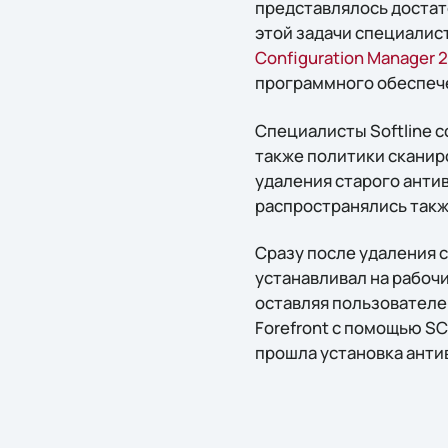
представлялось достат
этой задачи специалист
Configuration Manager 
программного обеспече
Специалисты Softline с
также политики сканиро
удаления старого антив
распространялись такж
Сразу после удаления с
устанавливал на рабочи
оставляя пользователе
Forefront с помощью S
прошла установка анти