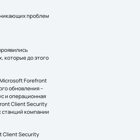
озникающих проблем
проявились
х, которые до этого
icrosoft Forefront
ого обновления –
ус и операционная
ont Client Security
х станций компании
Client Security