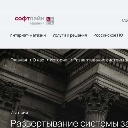
Со
Интернет-магазин
Услуги и решения
Российское ПО
Главная
О нас
Истории
Развертывание системы защ
История
Развертывание системы защ