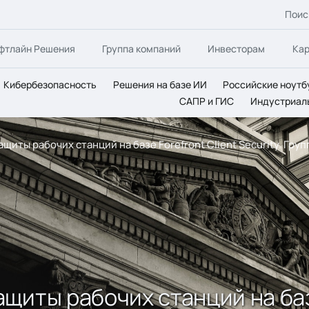
Поис
фтлайн Решения
Группа компаний
Инвесторам
Ка
Кибербезопасность
Решения на базе ИИ
Российские ноутб
САПР и ГИС
Индустриал
иты рабочих станций на базе Forefront Client Security. Гру
иты рабочих станций на базе 