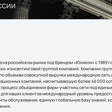
ссии
а на российском рынке под брендом «Юникон» с 1989 г
ко-консалтинговой группой компаний. Компании групп
е по объемам совокупной выручки международную сеть
тационных компаний, насчитывающую более 46 000 сотр
я процесс объединения фирм-участниц сети под едины
 для наших клиентов международный уровень предост
нты обслуживания, единую глобальную базу знаний, 
ения.