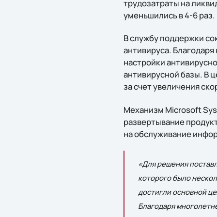
трудозатраты на ликви
уменьшились в 4-6 раз.
В службу поддержки со
антивируса. Благодаря
настройки антивирусно
антивирусной базы. В 
за счет увеличения ско
Механизм Microsoft Sys
развертывание продукт
на обслуживание инфор
«Для решения поставл
которого было нескол
достигли основной це
Благодаря многолетне