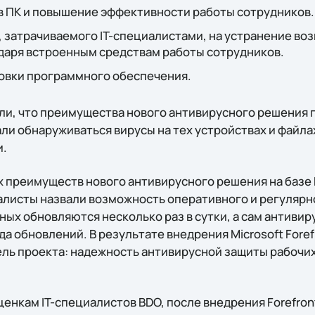
 ПК и повышение эффективности работы сотрудников.
 затрачиваемого IT-специалистами, на устранение в
даря встроенным средствам работы сотрудников.
овки программного обеспечения.
ли, что преимущества нового антивирусного решения 
али обнаруживаться вирусы на тех устройствах и файла
и.
 преимуществ нового антивирусного решения на базе M
циалисты назвали возможность оперативного и регулярн
ых обновляются несколько раз в сутки, а сам антивир
а обновлений. В результате внедрения Microsoft Forefr
ель проекта: надежность антивирусной защиты рабочи
нкам IT-специалистов BDO, после внедрения Forefront 