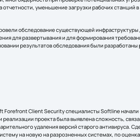
 отчетности, уменьшение загрузки рабочих станций в
провели обследование существующей инфраструктуры 
ния для развертывания и для формирования требовани
новании результатов обследования были разработаны 
 Forefront Client Security специалисты Softline начали
и реализации проекта была выявлена сложность, связа
рительного удаления версий старого антивируса. Сде
систему на новую на разрозненных системах, по оценк