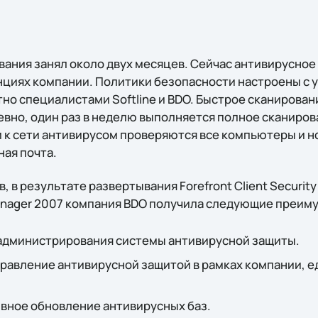
вания занял около двух месяцев. Сейчас антивирусно
анциях компании. Политики безопасности настроены с
но специалистами Softline и BDO. Быстрое сканирован
вно, один раз в неделю выполняется полное сканиров
 к сети антивирусом проверяются все компьютеры и н
ная почта.
в, в результате развертывания Forefront Client Securit
Manager 2007 компания BDO получила следующие преим
 администрирования системы антивирусной защиты.
равление антивирусной защитой в рамках компании, 
ивное обновление антивирусных баз.