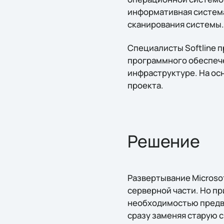
информативная система
сканирования системы.
Специалисты Softline 
программного обеспече
инфраструктуре. На ос
проекта.
Решение
Развертывание Microsoft
серверной части. Но пр
необходимостью предва
сразу заменяя старую 