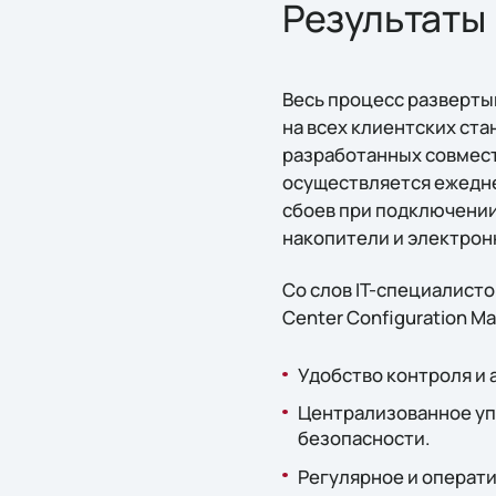
Результаты
Весь процесс разверты
на всех клиентских ст
разработанных совмест
осуществляется ежедне
сбоев при подключении
накопители и электрон
Со слов IT-специалисто
Center Configuration 
Удобство контроля и
Централизованное уп
безопасности.
Регулярное и операт