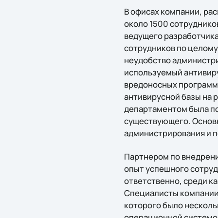
В офисах компании, ра
около 1500 сотруднико
ведущего разработчика 
сотрудников по целому
неудобство администри
используемый антивиру
вредоносных программ,
антивирусной базы на р
департаментом была по
существующего. Основн
администрирования и п
Партнером по внедрению
опыт успешного сотруд
ответственно, среди к
Специалисты компании S
которого было несколь
операционной системой