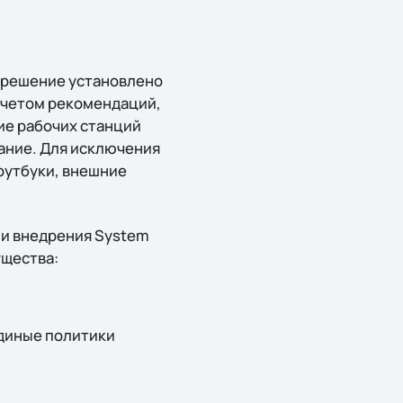
е решение установлено
 учетом рекомендаций,
ие рабочих станций
ание. Для исключения
оутбуки, внешние
y и внедрения System
ущества:
единые политики