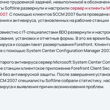
очно трудоемкой задачей, невыполнимой в обозначен
ы Softline развернули и настроили
сервер и клиенты M
2007
. С помощью клиентов SCCM 2007 была проведена
ния и антивируса, установленных на рабочие станции
овместно с IT-специалистами BDO развернули и настрои
вания, установки и отчетные формы. В это же время б
ируса и создан пакет развертывания Forefront. Клиен
е с помощью System Center Configuration Manager 200
тарого антивируса сервер Microsoft System Center Con
е станции клиентское приложение Forefront Client Secu
й без антивирусной защиты. После завершения устано
CCM 2007 специалисты Softline собрали статистику, н
вируса и выявления причин возникновения проблем.