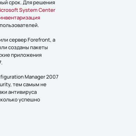
ный срок. Для решения
icrosoft System Center
инвентаризация
 пользователей.
ли сервер Forefront, а
ыли созданы пакеты
тские приложения
7.
figuration Manager 2007
rity, тем самым не
вки антивируса
асколько успешно