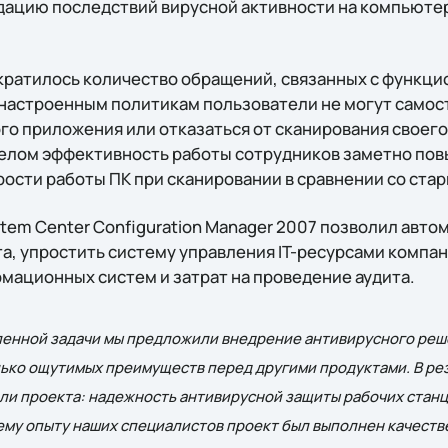
дацию последствий вирусной активности на компьюте
кратилось количество обращений, связанных с функц
 настроенным политикам пользователи не могут само
го приложения или отказаться от сканирования своего
целом эффективность работы сотрудников заметно повы
рости работы ПК при сканировании в сравнении со ста
tem Center Configuration Manager 2007 позволил авто
а, упростить систему управления IT-ресурсами компан
мационных систем и затрат на проведение аудита.
енной задачи мы предложили внедрение антивирусного решени
ько ощутимых преимуществ перед другими продуктами. В ре
ли проекта: надежность антивирусной защиты рабочих станц
му опыту наших специалистов проект был выполнен качестве