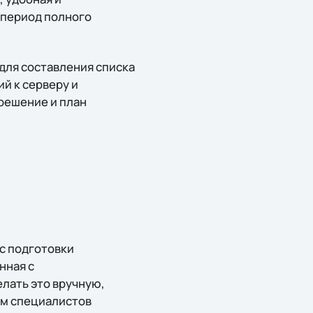
 период полного
для составления списка
й к серверу и
решение и план
 с подготовки
нная с
лать это вручную,
ам специалистов