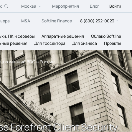
к
Москва
Мероприятия
Блог
Войти
рьера
M&A
Softline Finance
8 (800) 232-0023
уки, ПК и серверы
Аппаратные решения
Облако Softline
ьные решения
Для госсектора
Для бизнеса
Проекты
ппа компаний BDO в России
Forefront Client Security.