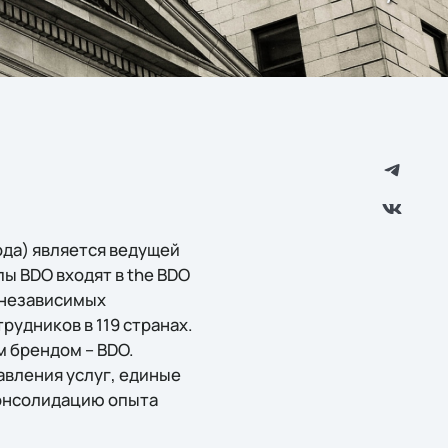
ода) является ведущей
ы BDO входят в the BDO
 независимых
удников в 119 странах.
м брендом – BDO.
авления услуг, единые
консолидацию опыта