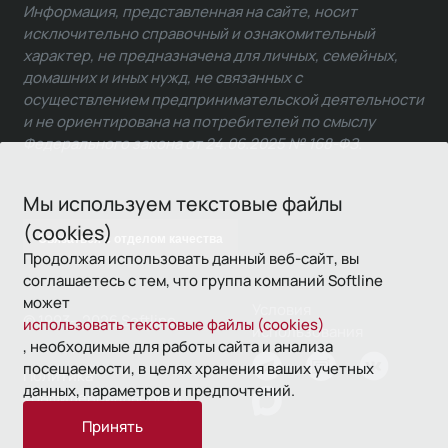
Информация, представленная на сайте, носит
исключительно справочный и ознакомительный
характер, не предназначена для личных, семейных,
домашних и иных нужд, не связанных с
осуществлением предпринимательской деятельности
и не ориентирована на потребителей по смыслу
Федерального закона от 24.06.2025 № 168-ФЗ.
Мы используем текстовые файлы
(cookies)
Связаться с отделом качества
Продолжая использовать данный веб-сайт, вы
соглашаетесь с тем, что группа компаний Softline
может
Условия
© 1993—2026 Softline
использовать текстовые файлы (cookies)
использования
, необходимые для работы сайта и анализа
посещаемости, в целях хранения ваших учетных
Политика
данных, параметров и предпочтений.
конфиденциальности
Принять
16+