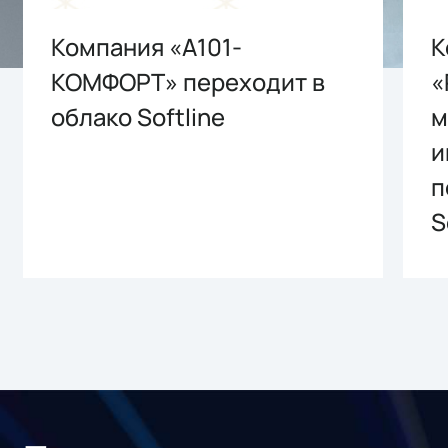
Компания «А101-
К
КОМФОРТ» переходит в
«
облако Softline
м
и
п
S