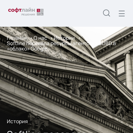
Главная
О нас
Истории
Softline перевела ресурсы агентства BDBD в
«облако» Google
История