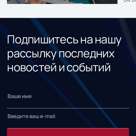
без
ном
«1С
Подпишитесь на нашу
рассылку последних
новостей и событий