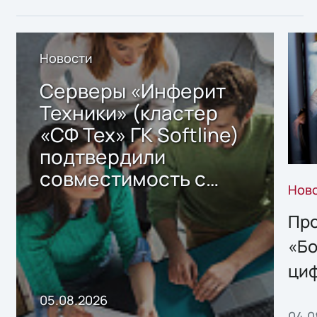
Новости
Серверы «Инферит
Техники» (кластер
«СФ Тех» ГК Softline)
подтвердили
совместимость с
Нов
решением Sharx
Storage 2.x для
Про
хранения данных
«Бо
ци
пр
05.08.2026
04.0