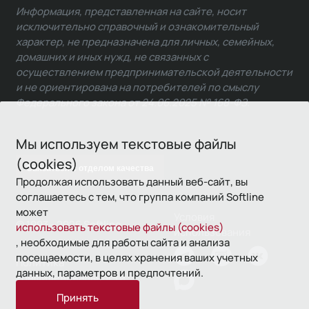
Информация, представленная на сайте, носит
исключительно справочный и ознакомительный
характер, не предназначена для личных, семейных,
домашних и иных нужд, не связанных с
осуществлением предпринимательской деятельности
и не ориентирована на потребителей по смыслу
Федерального закона от 24.06.2025 № 168-ФЗ.
Мы используем текстовые файлы
(cookies)
Связаться с отделом качества
Продолжая использовать данный веб-сайт, вы
соглашаетесь с тем, что группа компаний Softline
может
Условия
© 1993—2026 Softline
использовать текстовые файлы (cookies)
использования
, необходимые для работы сайта и анализа
посещаемости, в целях хранения ваших учетных
Политика
данных, параметров и предпочтений.
конфиденциальности
Принять
16+