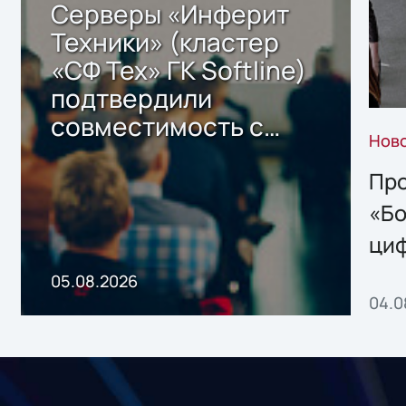
Серверы «Инферит
Техники» (кластер
«СФ Тех» ГК Softline)
подтвердили
совместимость с
Нов
решением Sharx
Storage 2.x для
Про
хранения данных
«Бо
ци
пр
05.08.2026
04.0
без
ном
«1С