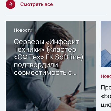
Смотреть все
Новости
Серверы «Инферит
Техники» (кластер
«СФ Тех» ГК Softline)
подтвердили
совместимость с
Нов
решением Sharx
Storage 2.x для
Про
хранения данных
«Бо
ци