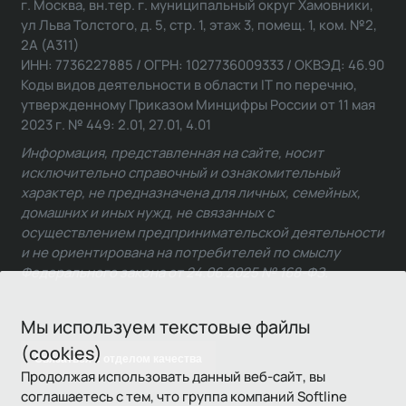
г. Москва, вн.тер. г. муниципальный округ Хамовники,
ул Льва Толстого, д. 5, стр. 1, этаж 3, помещ. 1, ком. №2,
2А (А311)
ИНН: 7736227885 / ОГРН: 1027736009333 / ОКВЭД: 46.90
Коды видов деятельности в области IT по перечню,
утвержденному Приказом Минцифры России от 11 мая
2023 г. № 449: 2.01, 27.01, 4.01
Информация, представленная на сайте, носит
исключительно справочный и ознакомительный
характер, не предназначена для личных, семейных,
домашних и иных нужд, не связанных с
осуществлением предпринимательской деятельности
и не ориентирована на потребителей по смыслу
Федерального закона от 24.06.2025 № 168-ФЗ.
Мы используем текстовые файлы
(cookies)
Связаться с отделом качества
Продолжая использовать данный веб-сайт, вы
соглашаетесь с тем, что группа компаний Softline