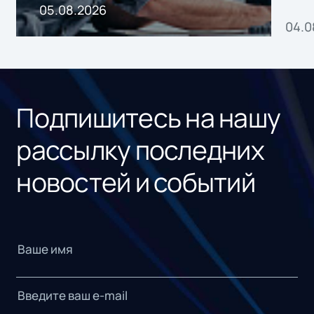
пр
05.08.2026
04.0
без
ном
«1С
Подпишитесь на нашу
рассылку последних
новостей и событий