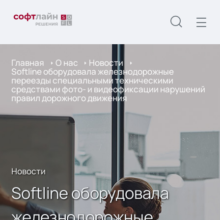
Главная
О нас
Новости
Softline оборудовала железнодорожные
переезды специальными техническими
средствами фото- и видеофиксации нарушений
правил дорожного движения
Новости
Softline оборудовала
железнодорожные