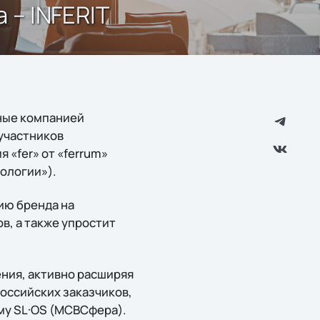
 – INFERIT
нные компанией
 участников
я «fer» от «ferrum»
нологии»).
ию бренда на
в, а также упростит
ения, активно расширяя
оссийских заказчиков,
му SL·OS (МСВСфера).