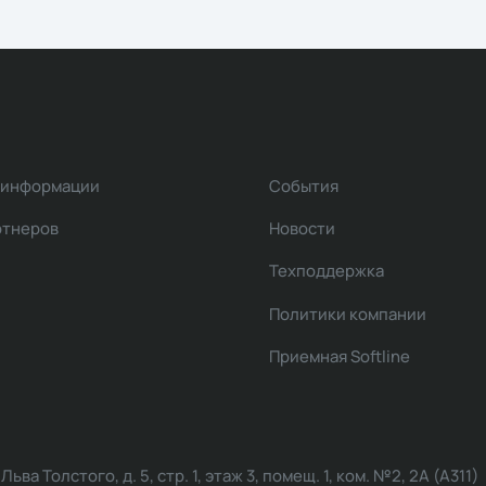
 информации
События
ртнеров
Новости
Техподдержка
Политики компании
Приемная Softline
ва Толстого, д. 5, стр. 1, этаж 3, помещ. 1, ком. №2, 2А (А311)