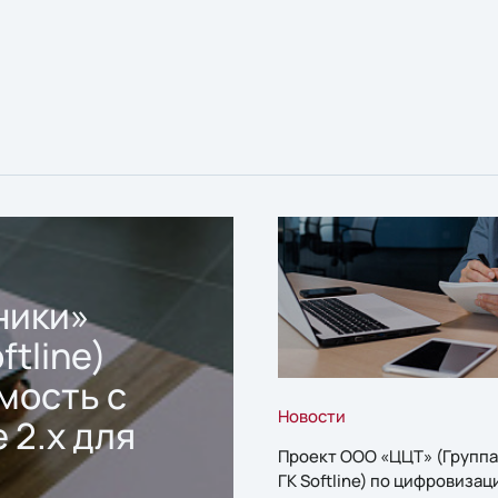
ники»
ftline)
мость с
Новости
 2.x для
Проект ООО «ЦЦТ» (Группа
ГК Softline) по цифровизац