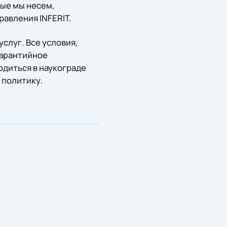
рые мы несем,
равления INFERIT.
слуг. Все условия,
гарантийное
диться в наукограде
 политику.