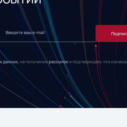
Подпис
х данных,
на получение
рассылок
и подтверждаю, что ознако