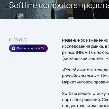
Softline computers предст
01.09.2022
Решение об изменении 
исследования рынка, в 
Подписаться в MAX
рынка. INFERIT было сос
(химический элемент «
«Ренейминг стал следс
российском рынке. Нов
маркетинговое продви
Softline делает ставку
портфель решений. Сво
предоставляя им как ж