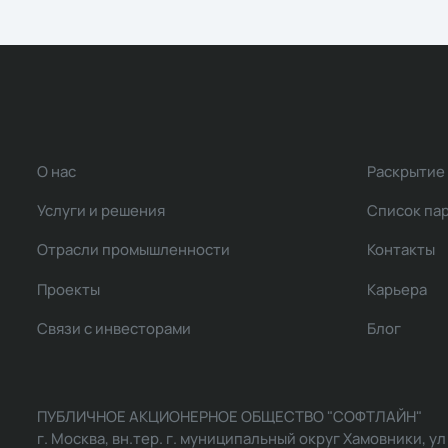
О нас
Раскрытие
Услуги и решения
Список па
Отрасли промышленности
Контакты
Проекты
Карьера
Связи с инвесторами
Блог
ПУБЛИЧНОЕ АКЦИОНЕРНОЕ ОБЩЕСТВО "СОФТЛАЙН"
г. Москва, вн.тер. г. муниципальный округ Хамовники, ул Ль