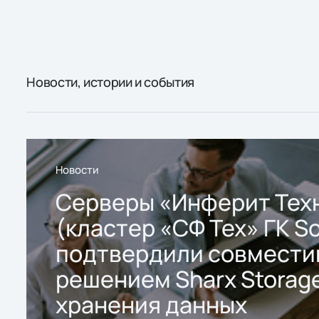
Новости, истории и события
Новости
Серверы «Инферит Тех
(кластер «СФ Тех» ГК So
подтвердили совмести
решением Sharx Storage
хранения данных