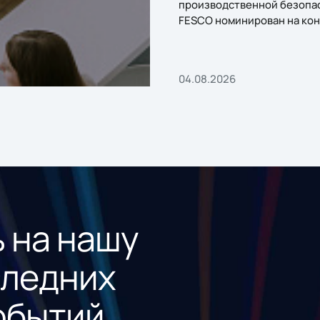
производственной безопа
FESCO номинирован на кон
«1С:Проект года»
04.08.2026
 на нашу
следних
обытий