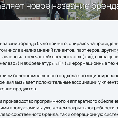
авляет новое название бренда
названия бренда было принято, опираясь на проведе
том числе анализ мнений клиентов, партнеров, других
тавлено из трех частей: предлога «in» («в»), сокращени
железо») и аббревиатуры «IT» («информационные тех
твием более комплексного подхода к позиционирован
ое имя вызывает положительные ассоциации у клиенто
жение продуктов.
 на производство программного и аппаратного обеспеч
ими продуктами мы уже можем закрыть потребности р
елезо собственного бренда, так и операционную систе