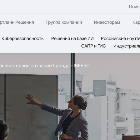
Поис
фтлайн Решения
Группа компаний
Инвесторам
Ка
Кибербезопасность
Решения на базе ИИ
Российские ноутб
САПР и ГИС
Индустриал
авляет новое название бренда – INFERIT