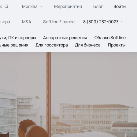
к
Москва
Мероприятия
Блог
Войти
рьера
M&A
Softline Finance
8 (800) 232-0023
уки, ПК и серверы
Аппаратные решения
Облако Softline
ьные решения
Для госсектора
Для бизнеса
Проекты