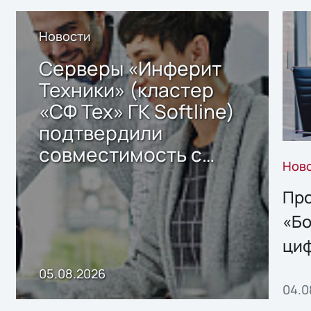
Новости
Серверы «Инферит
Техники» (кластер
«СФ Тех» ГК Softline)
подтвердили
совместимость с
Нов
решением Sharx
Storage 2.x для
Про
хранения данных
«Бо
ци
пр
05.08.2026
04.0
без