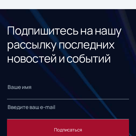
ном
«1С
Подпишитесь на нашу
рассылку последних
новостей и событий
Подписаться