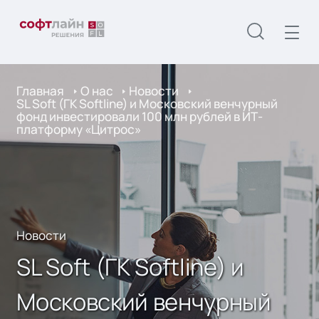
Главная
О нас
Новости
SL Soft (ГК Softline) и Московский венчурный
фонд инвестировали 100 млн рублей в ИТ-
платформу «Цитрос»
Новости
SL Soft (ГК Softline) и
Московский венчурный