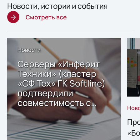
Новости, истории и события
Смотреть все
Новости
Серверы «Инферит
Техники» (кластер
«СФ Тех» ГК Softline)
подтвердили
совместимость с
Нов
решением Sharx
Storage 2.x для
Про
хранения данных
«Бо