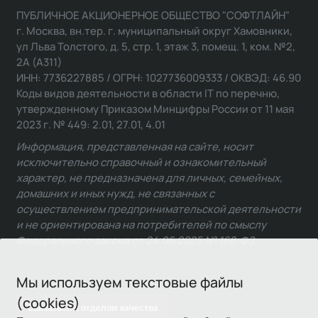
ПУБЛИЧНОЕ АКЦИОНЕРНОЕ ОБЩЕСТВО "СОФТЛАЙН"
г. Москва, вн.тер. г. муниципальный округ Хамовники,
ул Льва Толстого, д. 5, стр. 1, этаж 3, помещ. 1, ком. №2,
2А (А311)
ИНН: 7736227885 / ОГРН: 1027736009333 / ОКВЭД: 46.90
Коды видов деятельности в области IT по перечню,
утвержденному Приказом Минцифры России от 11 мая
2023 г. № 449: 2.01, 27.01, 4.01
Информация, представленная на сайте, носит
исключительно справочный и ознакомительный
характер, не предназначена для личных, семейных,
домашних и иных нужд, не связанных с
осуществлением предпринимательской деятельности
и не ориентирована на потребителей по смыслу
Федерального закона от 24.06.2025 № 168-ФЗ.
Мы используем текстовые файлы
(cookies)
Связаться с отделом качества