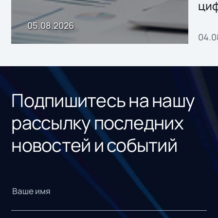
ци
пр
05.08.2026
04.0
без
ном
«1С
Подпишитесь на нашу
рассылку последних
новостей и событий