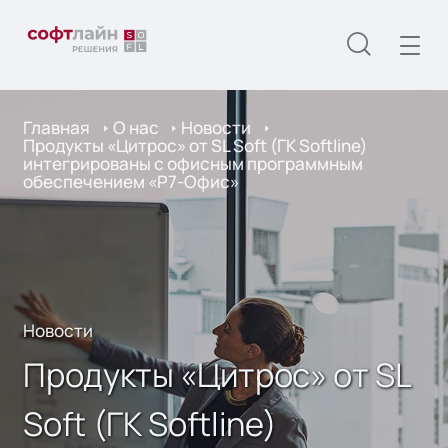
Главная
О нас
Новости
Продукты «Цитрос» от SL Soft (ГК Softline)
интегрированы с офисным программным
обеспечением «Р7-Офис»
Новости
Продукты «Цитрос» от SL
Soft (ГК Softline)