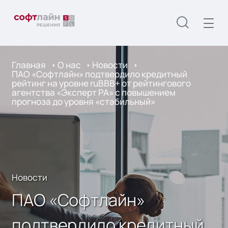
Главная
О нас
Новости
ПАО «Софтлайн» подтвердило кредитный
рейтинг на уровне ruBBB+ от рейтингового
агентства «Эксперт РА» с повышением
прогноза до уровня «стабильный»
Новости
ПАО «Софтлайн»
подтвердило кредитный