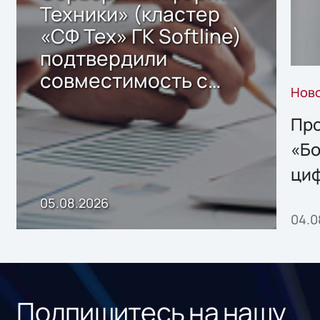
Техники» (кластер
«СФ Тех» ГК Softline)
подтвердили
совместимость с
Нов
решением Sharx
Storage 2.x для
Про
хранения данных
«Бо
ци
пр
05.08.2026
04.0
без
ном
«1С
Подпишитесь на нашу