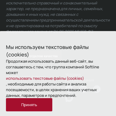
исключительно справочный и ознакомительный
характер, не предназначена для личных, семейных,
домашних и иных нужд, не связанных с
осуществлением предпринимательской деятельности
и не ориентирована на потребителей по смыслу
Федерального закона от 24.06.2025 № 168-ФЗ.
Мы используем текстовые файлы
(cookies)
Связаться с отделом качества
Продолжая использовать данный веб-сайт, вы
соглашаетесь с тем, что группа компаний Softline
может
Условия
© 1993—2026 Softline
использовать текстовые файлы (cookies)
использования
, необходимые для работы сайта и анализа
посещаемости, в целях хранения ваших учетных
Политика
данных, параметров и предпочтений.
конфиденциальности
Принять
16+