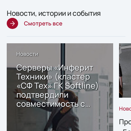
Новости, истории и события
Смотреть все
Новости
Серверы «Инферит
Техники» (кластер
«СФ Тех» ГК Softline)
подтвердили
совместимость с
Нов
решением Sharx
Storage 2.x для
Про
хранения данных