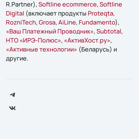
R.Partner),
Softline ecommerce
,
Softline
Digital
(включает продукты
Proteqta
,
RozniTech
,
Grosa
,
AiLine
,
Fundamento
),
«Ваш Платежный Проводник»
,
Subtotal
,
НТО «ИРЭ-Полюс»
,
«АктивХост.ру»
,
«Активные технологии»
(Беларусь) и
другие.