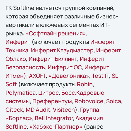
ГК Softline является группой компаний,
которая объединяет различные бизнес-
вертикали в ключевых сегментах ИТ-
рынка:
«Софтлайн решения»
,
Инферит
(включает продукты
Инферит
Техника
,
Инферит Клаудмастер
,
Инферит
Облако
,
Инферит Биллинг
,
Инферит
Безопасность
,
Инферит ОС
,
Инферит
Итмен)
,
AХОFT
,
«Девелоника»
,
Test IT
,
SL
Soft
(включает продукты
Robin
,
Polymatica
,
Цитрос
,
Босс.Кадровые
системы
,
Преферентум
,
Robovoice
,
Soica
,
Citeck
,
MD Audit
,
Visitech
),
Группа
«Борлас»
,
Bell Integrator
,
Академия
Softline
,
«Хабэко-Партнер»
(ранее