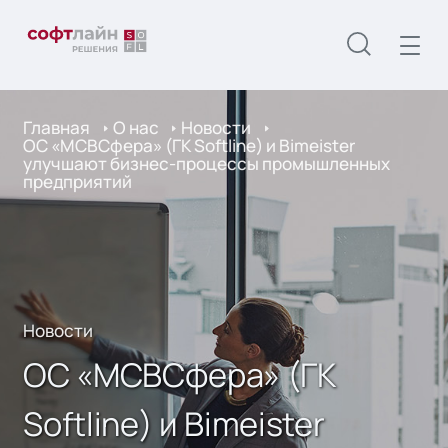
Главная
О нас
Новости
ОС «МСВСфера» (ГК Softline) и Bimeister
улучшают бизнес-процессы промышленных
предприятий
Новости
ОС «МСВСфера» (ГК
Softline) и Bimeister