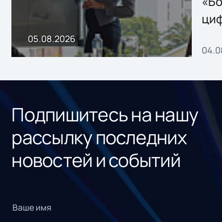
«Бо
ци
пр
05.08.2026
04.0
без
ном
«1С
Подпишитесь на нашу
рассылку последних
новостей и событий