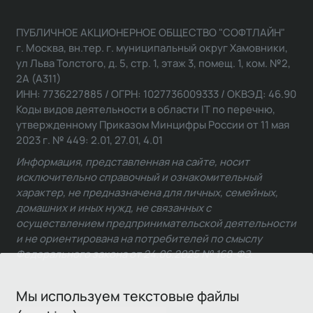
ПУБЛИЧНОЕ АКЦИОНЕРНОЕ ОБЩЕСТВО "СОФТЛАЙН"
г. Москва, вн.тер. г. муниципальный округ Хамовники,
ул Льва Толстого, д. 5, стр. 1, этаж 3, помещ. 1, ком. №2,
2А (А311)
ИНН: 7736227885 / ОГРН: 1027736009333 / ОКВЭД: 46.90
Коды видов деятельности в области IT по перечню,
утвержденному Приказом Минцифры России от 11 мая
2023 г. № 449: 2.01, 27.01, 4.01
Информация, представленная на сайте, носит
исключительно справочный и ознакомительный
характер, не предназначена для личных, семейных,
домашних и иных нужд, не связанных с
осуществлением предпринимательской деятельности
и не ориентирована на потребителей по смыслу
Федерального закона от 24.06.2025 № 168-ФЗ.
Мы используем текстовые файлы