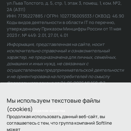
ул Льва Толстого, д. 5, стр. 1, этаж 3, помещ. 1, ком. №2,
2А (А311)
ИНН: 7736227885 / ОГРН: 1027736009333 / ОКВЭД: 46.90
Коды видов деятельности в области IT по перечню,
утвержденному Приказом Минцифры России от 11 мая
2023 г. № 449: 2.01, 27.01, 4.01
Информация, представленная на сайте, носит
исключительно справочный и ознакомительный
характер, не предназначена для личных, семейных,
домашних и иных нужд, не связанных с
осуществлением предпринимательской деятельности
и не ориентирована на потребителей по смыслу
Федерального закона от 24.06.2025 № 168-ФЗ.
Мы используем текстовые файлы
(cookies)
Связаться с отделом качества
Продолжая использовать данный веб-сайт, вы
соглашаетесь с тем, что группа компаний Softline
может