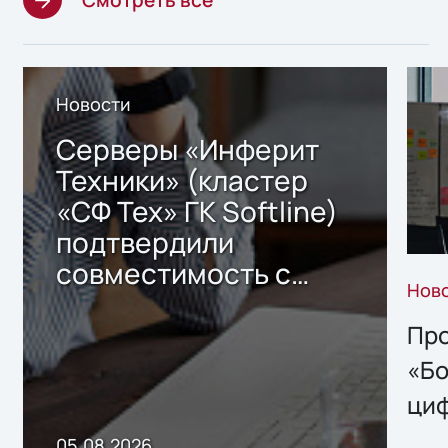
Новости
Серверы «Инферит
Техники» (кластер
«СФ Тех» ГК Softline)
подтвердили
совместимость с
Нов
решением Sharx
Storage 2.x для
Про
хранения данных
«Бо
ци
пр
05.08.2026