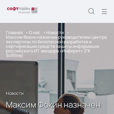
Главная
О нас
Новости
Максим Фокин назначен руководителем Центра
экспертизы по безопасной разработке и
сертификации средств защиты информации
российского ИТ-вендора «Инферит» (ГК
Softline)
Новости
Максим Фокин назначен