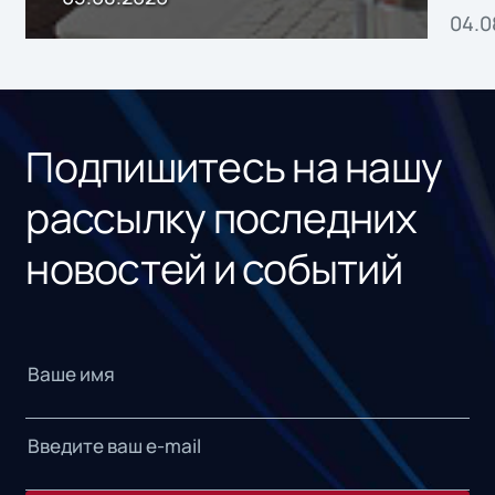
04.0
без
ном
«1С
Подпишитесь на нашу
рассылку последних
новостей и событий