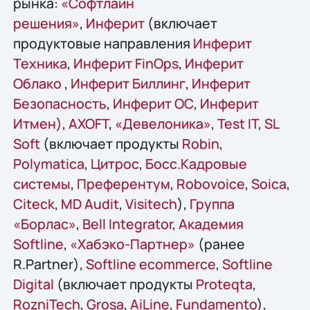
рынка:
«Софтлайн
решения»
,
Инферит
(включает
продуктовые направления
Инферит
Техника
,
Инферит FinOps
,
Инферит
Облако
,
Инферит Биллинг
,
Инферит
Безопасность
,
Инферит ОС
,
Инферит
Итмен)
,
AХОFT
,
«Девелоника»
,
Test IT
,
SL
Soft
(включает продукты
Robin
,
Polymatica
,
Цитрос
,
Босс.Кадровые
системы
,
Преферентум
,
Robovoice
,
Soica
,
Citeck
,
MD Audit
,
Visitech
),
Группа
«Борлас»
,
Bell Integrator
,
Академия
Softline
,
«Хабэко-Партнер»
(ранее
R.Partner),
Softline ecommerce
,
Softline
Digital
(включает продукты
Proteqta
,
RozniTech
,
Grosa
,
AiLine
,
Fundamento
),