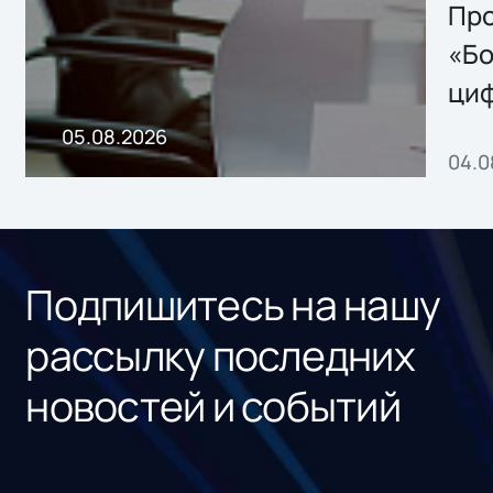
Storage 2.x для
Про
хранения данных
«Бо
ци
пр
05.08.2026
04.0
без
ном
«1С
Подпишитесь на нашу
рассылку последних
новостей и событий