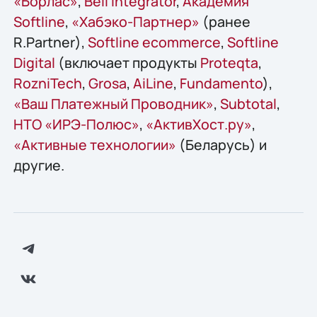
«Борлас»
,
Bell Integrator
,
Академия
Softline
,
«Хабэко-Партнер»
(ранее
R.Partner),
Softline ecommerce
,
Softline
Digital
(включает продукты
Proteqta
,
RozniTech
,
Grosa
,
AiLine
,
Fundamento
),
«Ваш Платежный Проводник»
,
Subtotal
,
НТО «ИРЭ-Полюс»
,
«АктивХост.ру»
,
«Активные технологии»
(Беларусь) и
другие.