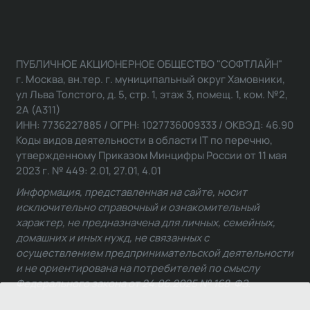
ПУБЛИЧНОЕ АКЦИОНЕРНОЕ ОБЩЕСТВО "СОФТЛАЙН"
г. Москва, вн.тер. г. муниципальный округ Хамовники,
ул Льва Толстого, д. 5, стр. 1, этаж 3, помещ. 1, ком. №2,
2А (А311)
ИНН: 7736227885 / ОГРН: 1027736009333 / ОКВЭД: 46.90
Коды видов деятельности в области IT по перечню,
утвержденному Приказом Минцифры России от 11 мая
2023 г. № 449: 2.01, 27.01, 4.01
Информация, представленная на сайте, носит
исключительно справочный и ознакомительный
характер, не предназначена для личных, семейных,
домашних и иных нужд, не связанных с
осуществлением предпринимательской деятельности
и не ориентирована на потребителей по смыслу
Федерального закона от 24.06.2025 № 168-ФЗ.