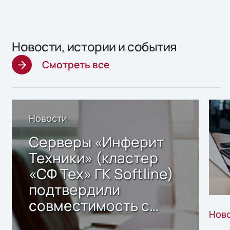
Новости, истории и события
Смотреть все
Новости
Серверы «Инферит
Техники» (кластер
«СФ Тех» ГК Softline)
подтвердили
совместимость с
Нов
решением Sharx