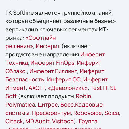
ГК Softline является группой компаний,
которая объединяет различные бизнес-
вертикали в ключевых сегментах ИТ-
рынка:
«Софтлайн
решения»
,
Инферит
(включает
продуктовые направления
Инферит
Техника
,
Инферит FinOps
,
Инферит
Облако
,
Инферит Биллинг
,
Инферит
Безопасность
,
Инферит ОС
,
Инферит
Итмен)
,
AХОFT
,
«Девелоника»
,
Test IT
,
SL
Soft
(включает продукты
Robin
,
Polymatica
,
Цитрос
,
Босс.Кадровые
системы
,
Преферентум
,
Robovoice
,
Soica
,
Citeck
,
MD Audit
,
Visitech
),
Группа