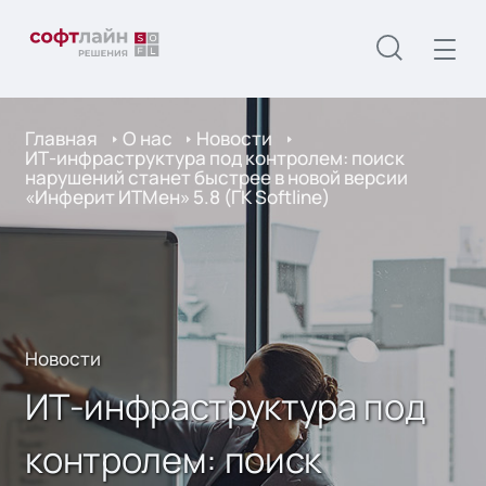
Главная
О нас
Новости
ИТ-инфраструктура под контролем: поиск
нарушений станет быстрее в новой версии
«Инферит ИТМен» 5.8 (ГК Softline)
Новости
ИТ-инфраструктура под
контролем: поиск