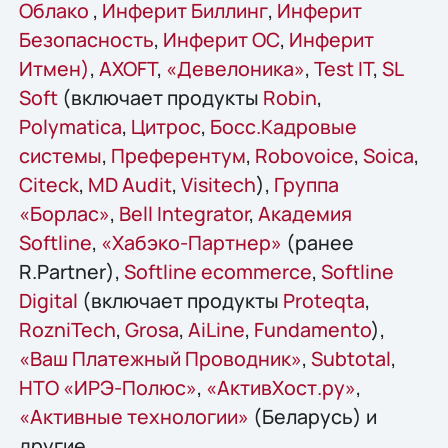
Облако
,
Инферит Биллинг
,
Инферит
Безопасность
,
Инферит ОС
,
Инферит
Итмен)
,
AХОFT
,
«Девелоника»
,
Test IT
,
SL
Soft
(включает продукты
Robin
,
Polymatica
,
Цитрос
,
Босс.Кадровые
системы
,
Преферентум
,
Robovoice
,
Soica
,
Citeck
,
MD Audit
,
Visitech
),
Группа
«Борлас»
,
Bell Integrator
,
Академия
Softline
,
«Хабэко-Партнер»
(ранее
R.Partner),
Softline ecommerce
,
Softline
Digital
(включает продукты
Proteqta
,
RozniTech
,
Grosa
,
AiLine
,
Fundamento
),
«Ваш Платежный Проводник»
,
Subtotal
,
НТО «ИРЭ-Полюс»
,
«АктивХост.ру»
,
«Активные технологии»
(Беларусь) и
другие.