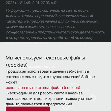
2023 г. № 449: 2.01, 27.01, 4.01
Информация, представленная на сайте, носит
исключительно справочный и ознакомительный
характер, не предназначена для личных, семейных,
домашних и иных нужд, не связанных с
осуществлением предпринимательской деятельности
и не ориентирована на потребителей по смыслу
Федерального закона от 24.06.2025 № 168-ФЗ.
Мы используем текстовые файлы
(cookies)
Связаться с отделом качества
Продолжая использовать данный веб-сайт, вы
соглашаетесь с тем, что группа компаний Softline
может
Условия
© 1993—2026 Softline
использовать текстовые файлы (cookies)
использования
, необходимые для работы сайта и анализа
посещаемости, в целях хранения ваших учетных
Политика
данных, параметров и предпочтений.
конфиденциальности