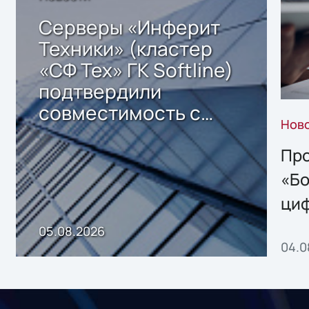
Серверы «Инферит
Техники» (кластер
«СФ Тех» ГК Softline)
подтвердили
совместимость с
Нов
решением Sharx
Storage 2.x для
Про
хранения данных
«Бо
ци
пр
05.08.2026
04.0
без
ном
«1С