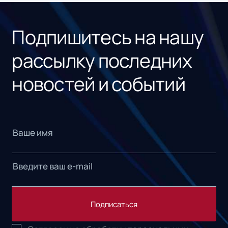
«1С
Подпишитесь на нашу
рассылку последних
новостей и событий
Подписаться