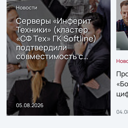
Новости
Серверы «Инферит
Техники» (кластер
«СФ Тех» ГК Softline)
подтвердили
совместимость с
Нов
решением Sharx
Storage 2.x для
Про
хранения данных
«Бо
ци
пр
05.08.2026
04.0
без
ном