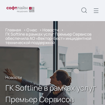
Главная
О нас
Новости
ГК Softline в рамках услуг Премьер Сервисов
обеспечила АО «Вектор-Бест» инцидентной
технической поддержкой
Новости
ГК Softline в рамках услуг
Премьер Сервисов