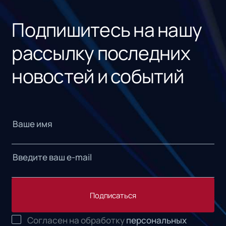
«1С
Подпишитесь на нашу
рассылку последних
новостей и событий
Подписаться
Согласен на обработку
персональных