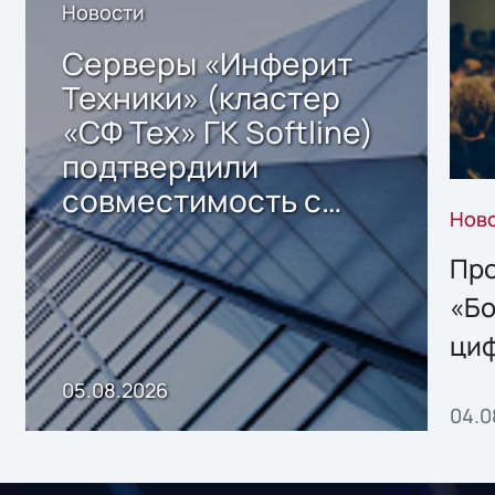
Новости
Серверы «Инферит
Техники» (кластер
«СФ Тех» ГК Softline)
подтвердили
совместимость с
Нов
решением Sharx
Storage 2.x для
Про
хранения данных
«Бо
ци
пр
05.08.2026
04.0
без
ном