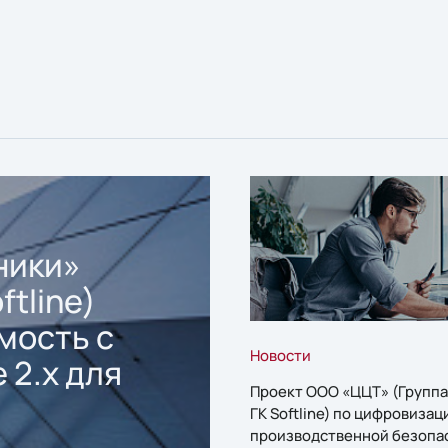
ники»
ftline)
мость с
Новости
 2.x для
Проект ООО «ЦЦТ» (Группа
ГК Softline) по цифровизац
производственной безопа