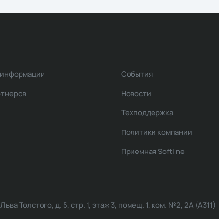
 информации
События
ртнеров
Новости
Техподдержка
Политики компании
Приемная Softline
ва Толстого, д. 5, стр. 1, этаж 3, помещ. 1, ком. №2, 2А (А311)