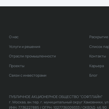
О нас
Раскрытие
Услуги и решения
Список па
Отрасли промышленности
Контакты
Проекты
Карьера
Связи с инвесторами
Блог
ПУБЛИЧНОЕ АКЦИОНЕРНОЕ ОБЩЕСТВО "СОФТЛАЙН"
г. Москва, вн.тер. г. муниципальный округ Хамовники, ул Ль
ИНН: 7736227885 / ОГРН: 1027736009333 / ОКВЭД: 46.90