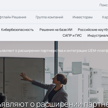
Поис
фтлайн Решения
Группа компаний
Инвесторам
Ка
Кибербезопасность
Решения на базе ИИ
Российские ноутб
САПР и ГИС
Индустриал
 объявляют о расширении партнерства и интеграции UEM-платф
объявляют о расширении парт