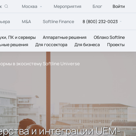
к
Москва
Мероприятия
Блог
Войти
рьера
M&A
Softline Finance
8 (800) 232-0023
уки, ПК и серверы
Аппаратные решения
Облако Softline
ьные решения
Для госсектора
Для бизнеса
Проекты
ормы в экосистему Softline Universe
нерства и интеграции UEM-