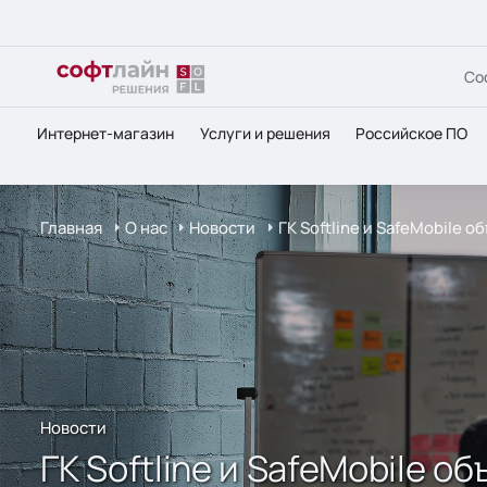
Со
Интернет-магазин
Услуги и решения
Российское ПО
Главная
О нас
Новости
ГК Softline и SafeMobile
Новости
ГК Softline и SafeMobile 