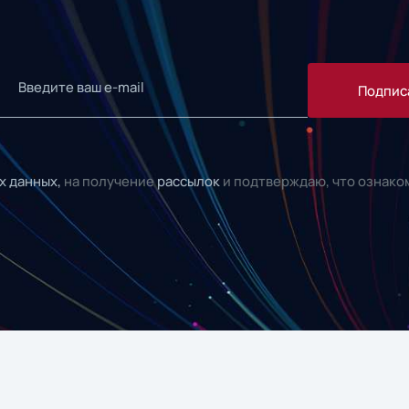
Подпис
х данных,
на получение
рассылок
и подтверждаю, что ознако