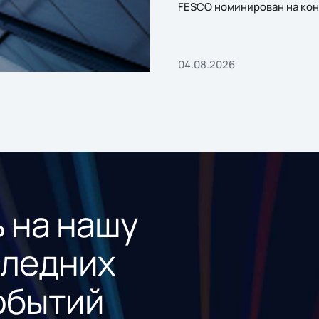
FESCO номинирован на кон
«1С:Проект года»
04.08.2026
 на нашу
следних
обытий