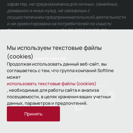
характер, не предназначена для личных, семейных,
домашних и иных нужд, не связанных с
осуществлением предпринимательской деятельности
и не ориентирована на потребителей по смыслу
Федерального закона от 24.06.2025 № 168-ФЗ.
Мы используем текстовые файлы
(cookies)
Связаться с отделом качества
Продолжая использовать данный веб-сайт, вы
соглашаетесь с тем, что группа компаний Softline
может
Условия
© 1993—2026 Softline
использовать текстовые файлы (cookies)
использования
, необходимые для работы сайта и анализа
посещаемости, в целях хранения ваших учетных
Политика
данных, параметров и предпочтений.
конфиденциальности
Принять
16+