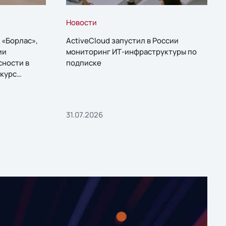
Новости
 «Борлас»,
ActiveCloud запустил в России
ии
мониторинг ИТ-инфраструктуры по
сности в
подписке
курс
31.07.2026