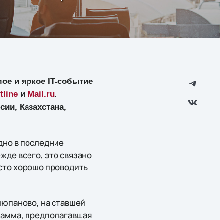
мое и яркое IT-событие
tline
и
Mail.ru
.
сии, Казахстана,
дно в последние
жде всего, это связано
сто хорошо проводить
люпаново, на ставшей
рамма, предполагавшая