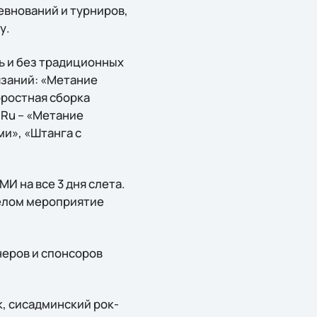
евнований и турниров,
у.
ь и без традиционных
язаний: «Метание
оростная сборка
.Ru – «Метание
ми», «Штанга с
И на все 3 дня слета.
 целом мероприятие
неров и спонсоров
, сисадминский рок-