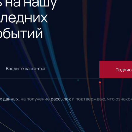
 на нашу
следних
обытий
Подпис
х данных,
на получение
рассылок
и подтверждаю, что ознако