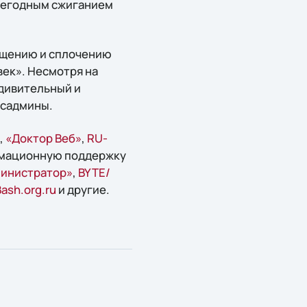
ежегодным сжиганием
общению и сплочению
ек». Несмотря на
удивительный и
исадмины.
,
«Доктор Веб»
,
RU-
рмационную поддержку
инистратор»
,
BYTE/
ash.org.ru
и другие.