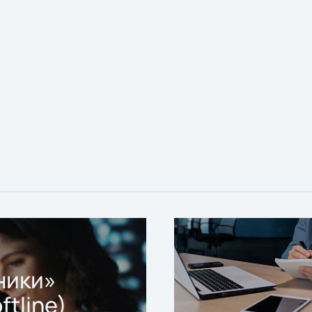
ники»
ftline)