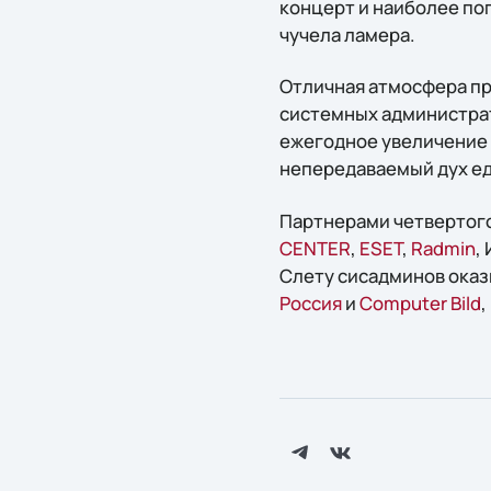
концерт и наиболее по
чучела ламера.
Отличная атмосфера пр
системных администрат
ежегодное увеличение 
непередаваемый дух еди
Партнерами четвертого
CENTER
,
ESET
,
Radmin
,
Слету сисадминов ока
Россия
и
Computer Bild