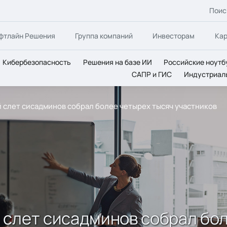
Поис
фтлайн Решения
Группа компаний
Инвесторам
Ка
Кибербезопасность
Решения на базе ИИ
Российские ноутб
САПР и ГИС
Индустриал
 слет сисадминов собрал более четырех тысяч участников
 слет сисадминов собрал бол