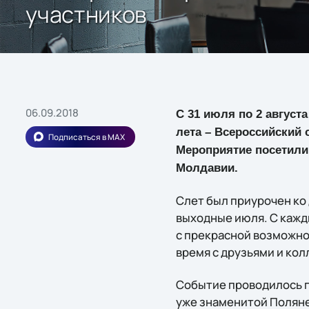
участников
06.09.2018
С 31 июля по 2 август
лета – Всероссийский 
Подписаться в MAX
Мероприятие посетили 
Молдавии.
Слет был приурочен ко
выходные июля. С кажды
с прекрасной возможно
время с друзьями и кол
Событие проводилось п
уже знаменитой Поляне