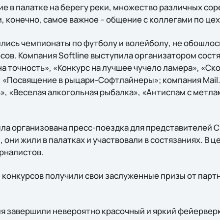
е в палатке на берегу реки, множество различных сор
, конечно, самое важное – общение с коллегами по цех
ились чемпионаты по футболу и волейболу, не обошлос
сов. Компания Softline выступила организатором сост
 точность», «Конкурс на лучшее чучело ламера», «Ск
, «Посвящение в рыцари-Софтлайнеры»; компания Mail
», «Веселая алкогольная рыбалка», «Антиспам с метла
ла организована пресс-поездка для представителей СМ
ы, они жили в палатках и участвовали в состязаниях. В
рналистов.
 конкурсов получили свои заслуженные призы от парт
 завершили невероятно красочный и яркий фейерверк