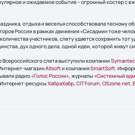
пулярное и ожидаемое событие – огромный костер с 
аздника, отдыха и веселья способствовала тесному 
оров России в рамках движения «Сисадмин тоже челов
количества участников, слету удается сохранить тот 
нства, дух одного дела, одной идеи, которой живут с
 Всероссийского слета выступили компании
Symantec
 Интернет-магазин
Allsoft
и компания
SmartSoft
. Инфо
зывали радио
«Голос России»
, журналы
«Системный адм
, Интернет-ресурсы
ХабраХабр
,
CIT Forum
,
OSzone.net
,
B