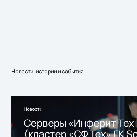
Новости, истории и события
Новости
Серверы «Инферит Тех
(кластер «СФ Тех» ГК So