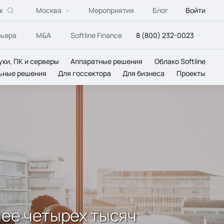
к
Москва
Мероприятия
Блог
Войти
рьера
M&A
Softline Finance
8 (800) 232-0023
уки, ПК и серверы
Аппаратные решения
Облако Softline
ьные решения
Для госсектора
Для бизнеса
Проекты
ее четырех тысяч