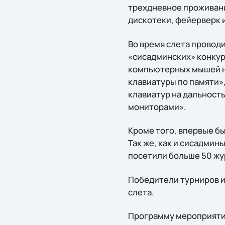
трехдневное проживани
дискотеки, фейерверк и
Во время слета провод
«сисадминских» конкур
компьютерных мышей на
клавиатуры по памяти»
клавиатур на дальность
мониторами».
Кроме того, впервые бы
Так же, как и сисадмин
посетили больше 50 жу
Победители турниров и
слета.
Программу мероприятия