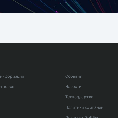
 информации
События
ртнеров
Новости
Техподдержка
Политики компании
Приемная Softline