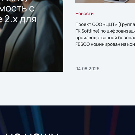
мость с
Новости
 2.x для
Проект ООО «ЦЦТ» (Группа
ГК Softline) по цифровизац
производственной безопа
FESCO номинирован на кон
«1С:Проект года»
04.08.2026