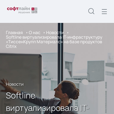
Главная
О нас
Новости
Softline виртуализировала IT-инфраструктуру
«ТиссенКрупп Материалс» на базе продуктов
Citrix
Новости
Softline
виртуализировала IT-