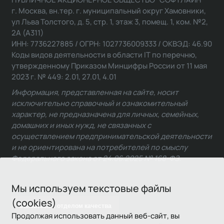
г. Москва, вн.тер. г. муниципальный округ Хамовники,
ул Льва Толстого, д. 5, стр. 1, этаж 3, помещ. 1, ком. №2,
2А (А311)
ИНН: 7736227885 / ОГРН: 1027736009333 / ОКВЭД: 46.90
Коды видов деятельности в области IT по перечню,
утвержденному Приказом Минцифры России от 11 мая
2023 г. № 449: 2.01, 27.01, 4.01
Информация, представленная на сайте, носит
исключительно справочный и ознакомительный
характер, не предназначена для личных, семейных,
домашних и иных нужд, не связанных с
осуществлением предпринимательской деятельности
и не ориентирована на потребителей по смыслу
Федерального закона от 24.06.2025 № 168-ФЗ.
Мы используем текстовые файлы
(cookies)
Связаться с отделом качества
Продолжая использовать данный веб-сайт, вы