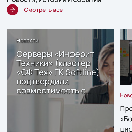
Смотреть все
Новости
Серверы «Инферит
Техники» (кластер
«СФ Тех» ГК Softline)
подтвердили
совместимость с
Нов
решением Sharx
Storage 2.x для
Про
хранения данных
«Бо
ци