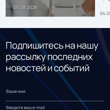
пр
05.08.2026
04.0
без
ном
«1С
Подпишитесь на нашу
рассылку последних
новостей и событий