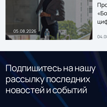
Storage 2.x для
Про
хранения данных
«Бо
ци
пр
05.08.2026
04.0
без
ном
«1С
Подпишитесь на нашу
рассылку последних
новостей и событий