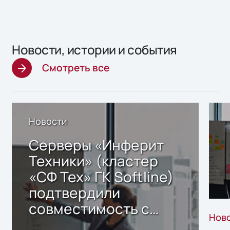
Новости, истории и события
Смотреть все
Новости
Серверы «Инферит
Техники» (кластер
«СФ Тех» ГК Softline)
подтвердили
совместимость с
Нов
решением Sharx