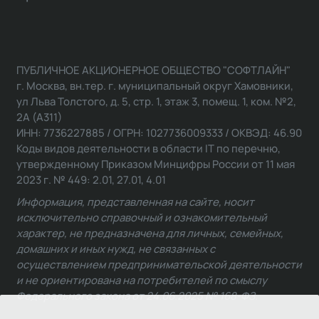
ПУБЛИЧНОЕ АКЦИОНЕРНОЕ ОБЩЕСТВО "СОФТЛАЙН"
г. Москва, вн.тер. г. муниципальный округ Хамовники,
ул Льва Толстого, д. 5, стр. 1, этаж 3, помещ. 1, ком. №2,
2А (А311)
ИНН: 7736227885 / ОГРН: 1027736009333 / ОКВЭД: 46.90
Коды видов деятельности в области IT по перечню,
утвержденному Приказом Минцифры России от 11 мая
2023 г. № 449: 2.01, 27.01, 4.01
Информация, представленная на сайте, носит
исключительно справочный и ознакомительный
характер, не предназначена для личных, семейных,
домашних и иных нужд, не связанных с
осуществлением предпринимательской деятельности
и не ориентирована на потребителей по смыслу
Федерального закона от 24.06.2025 № 168-ФЗ.