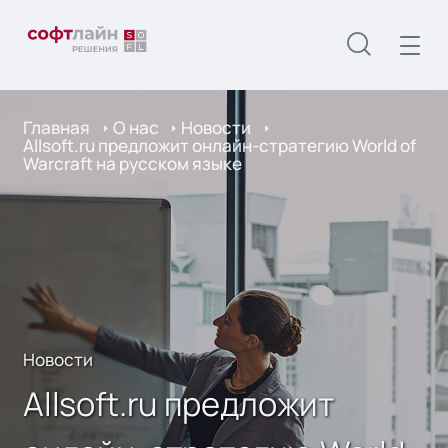
Главная
О нас
Новости
Allsoft.ru предложит онлайн-стратегию World of
Warcraft на русском языке
Новости
Allsoft.ru предложит