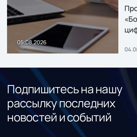
Storage 2.x для
Про
хранения данных
«Бо
ци
пр
05.08.2026
04.0
без
ном
«1С
Подпишитесь на нашу
рассылку последних
новостей и событий