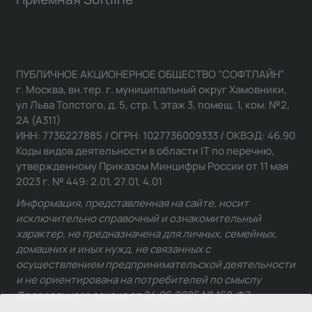
ПУБЛИЧНОЕ АКЦИОНЕРНОЕ ОБЩЕСТВО "СОФТЛАЙН"
г. Москва, вн.тер. г. муниципальный округ Хамовники,
ул Льва Толстого, д. 5, стр. 1, этаж 3, помещ. 1, ком. №2,
2А (А311)
ИНН: 7736227885 / ОГРН: 1027736009333 / ОКВЭД: 46.90
Коды видов деятельности в области IT по перечню,
утвержденному Приказом Минцифры России от 11 мая
2023 г. № 449: 2.01, 27.01, 4.01
Информация, представленная на сайте, носит
исключительно справочный и ознакомительный
характер, не предназначена для личных, семейных,
домашних и иных нужд, не связанных с
осуществлением предпринимательской деятельности
и не ориентирована на потребителей по смыслу
Федерального закона от 24.06.2025 № 168-ФЗ.