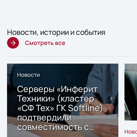
Новости, истории и события
Смотреть все
Новости
Серверы «Инферит
Техники» (кластер
«СФ Тех» ГК Softline)
подтвердили
совместимость с
Нов
решением Sharx