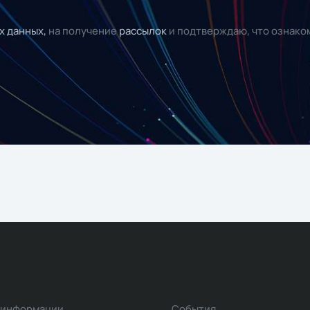
х данных,
на получение
рассылок
и подтверждаю, что ознако
 информации
События