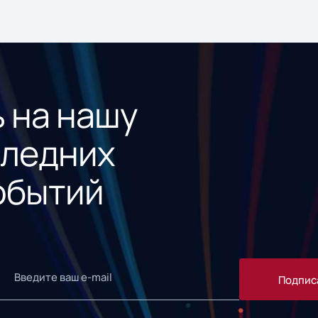
 на нашу
следних
обытий
Подпис