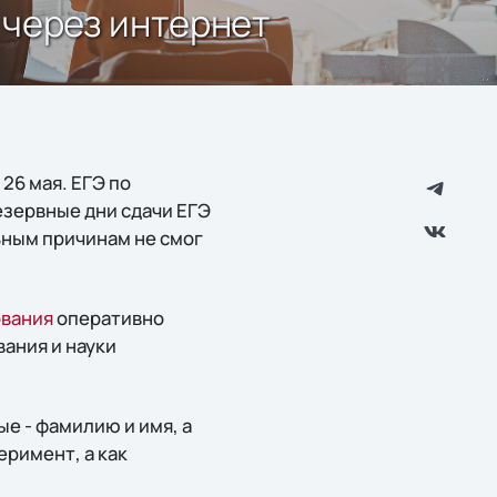
 через интернет
26 мая. ЕГЭ по
езервные дни сдачи ЕГЭ
льным причинам не смог
ования
оперативно
ания и науки
е - фамилию и имя, а
еримент, а как