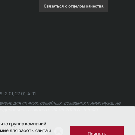
Связаться с отделом качества
.01, 27.01, 4.01
чена для личных, семейных, домашних и иных нужд, не
едерального закона от 24.06.2025 № 168-ФЗ.
 что группа компаний
мые для работы сайта и
ости
Принять