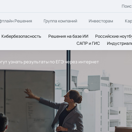
Поис
фтлайн Решения
Группа компаний
Инвесторам
Ка
Кибербезопасность
Решения на базе ИИ
Российские ноутб
САПР и ГИС
Индустриал
ут узнать результаты по ЕГЭ через интернет