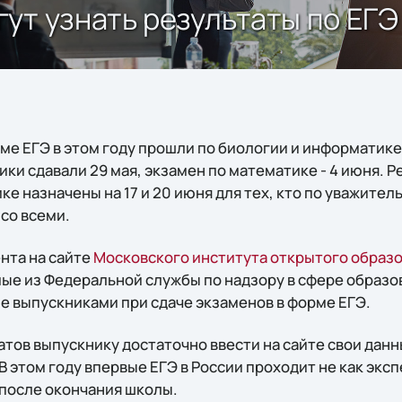
ут узнать результаты по ЕГЭ
е ЕГЭ в этом году прошли по биологии и информатике 
ки сдавали 29 мая, экзамен по математике - 4 июня. Р
ке назначены на 17 и 20 июня для тех, кто по уважите
со всеми.
нта на сайте
Московского института открытого образ
е из Федеральной службы по надзору в сфере образов
е выпускниками при сдаче экзаменов в форме ЕГЭ.
тов выпускнику достаточно ввести на сайте свои данны
В этом году впервые ЕГЭ в России проходит не как эксп
после окончания школы.