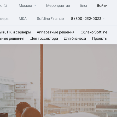
к
Москва
Мероприятия
Блог
Войти
рьера
M&A
Softline Finance
8 (800) 232-0023
уки, ПК и серверы
Аппаратные решения
Облако Softline
ьные решения
Для госсектора
Для бизнеса
Проекты