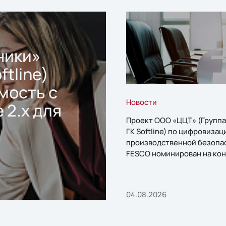
ники»
ftline)
мость с
Новости
 2.x для
Проект ООО «ЦЦТ» (Группа
ГК Softline) по цифровизац
производственной безопа
FESCO номинирован на кон
«1С:Проект года»
04.08.2026