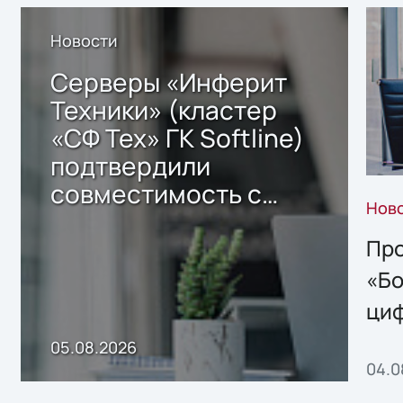
Новости
Серверы «Инферит
Техники» (кластер
«СФ Тех» ГК Softline)
подтвердили
совместимость с
Нов
решением Sharx
Storage 2.x для
Про
хранения данных
«Бо
ци
пр
05.08.2026
04.0
без