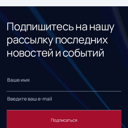
ном
«1С
Подпишитесь на нашу
рассылку последних
новостей и событий
Подписаться