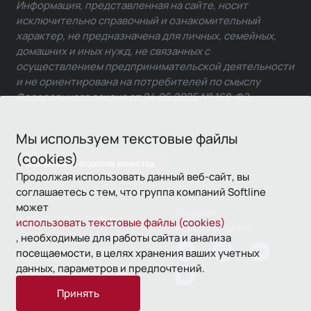
Информация, представленная на сайте, носит
исключительно справочный и ознакомительный
характер, не предназначена для личных, семейных,
домашних и иных нужд, не связанных с
осуществлением предпринимательской деятельности
и не ориентирована на потребителей по смыслу
Федерального закона от 24.06.2025 № 168-ФЗ.
Мы используем текстовые файлы
(cookies)
Связаться с отделом качества
Продолжая использовать данный веб-сайт, вы
соглашаетесь с тем, что группа компаний Softline
может
Условия
© 1993—2026 Softline
использовать текстовые файлы (cookies)
использования
, необходимые для работы сайта и анализа
посещаемости, в целях хранения ваших учетных
Политика
данных, параметров и предпочтений.
конфиденциальности
Принять
16+