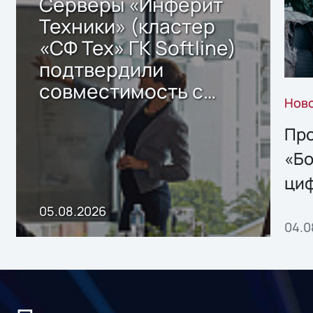
Серверы «Инферит
Техники» (кластер
«СФ Тех» ГК Softline)
подтвердили
совместимость с
Нов
решением Sharx
Storage 2.x для
Про
хранения данных
«Бо
ци
пр
05.08.2026
04.0
без
ном
«1С