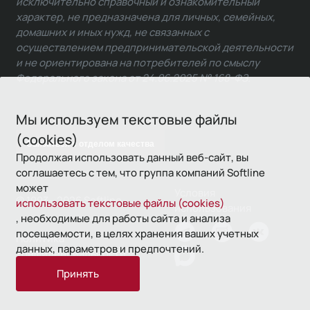
исключительно справочный и ознакомительный
характер, не предназначена для личных, семейных,
домашних и иных нужд, не связанных с
осуществлением предпринимательской деятельности
и не ориентирована на потребителей по смыслу
Федерального закона от 24.06.2025 № 168-ФЗ.
Мы используем текстовые файлы
(cookies)
Связаться с отделом качества
Продолжая использовать данный веб-сайт, вы
соглашаетесь с тем, что группа компаний Softline
может
Условия
© 1993—2026 Softline
использовать текстовые файлы (cookies)
использования
, необходимые для работы сайта и анализа
посещаемости, в целях хранения ваших учетных
Политика
данных, параметров и предпочтений.
конфиденциальности
Принять
16+