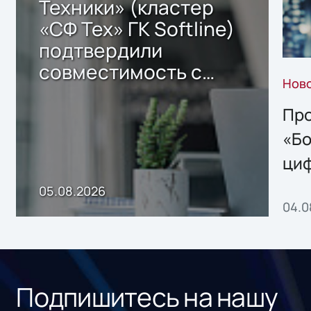
Техники» (кластер
«СФ Тех» ГК Softline)
подтвердили
совместимость с
Нов
решением Sharx
Storage 2.x для
Про
хранения данных
«Бо
ци
пр
05.08.2026
04.0
без
ном
«1С
Подпишитесь на нашу