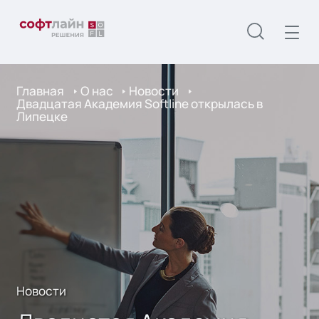
Главная
О нас
Новости
Двадцатая Академия Softline открылась в
Липецке
Новости