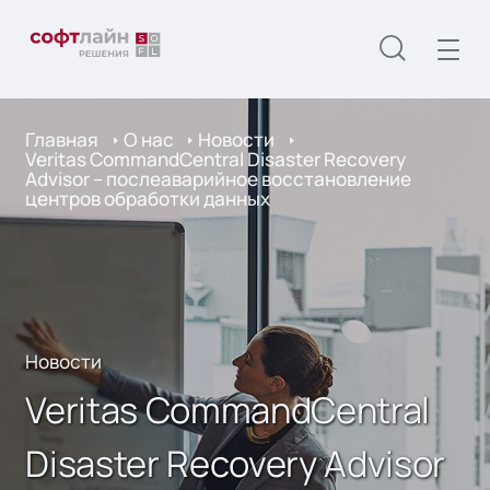
Главная
О нас
Новости
Veritas CommandCentral Disaster Recovery
Advisor – послеаварийное восстановление
центров обработки данных
Новости
Veritas CommandCentral
Disaster Recovery Advisor