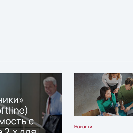
ники»
ftline)
мость с
Новости
 2.x для