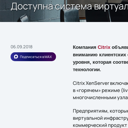
Доступна система виртуали
06.09.2018
Компания
Citrix
объяви
вниманию клиентских 
Подписаться в MAX
уровня, которая соот
технологии.
Citrix XenServer вклю
в «горячем» режиме (l
многочисленными узла
Предприятиям, которы
виртуальной инфрастру
коммерческий продукт C