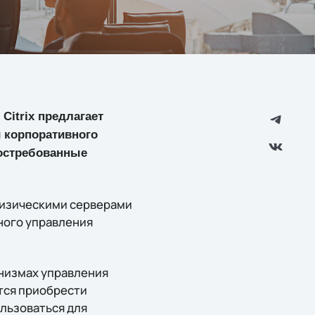
Citrix предлагает
 корпоративного
востребованные
физическими серверами
нного управления
низмах управления
тся приобрести
ользоваться для