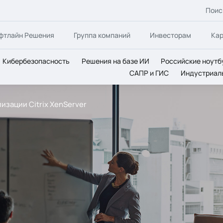
Поис
фтлайн Решения
Группа компаний
Инвесторам
Ка
Кибербезопасность
Решения на базе ИИ
Российские ноутб
САПР и ГИС
Индустриал
изации Citrix XenServer