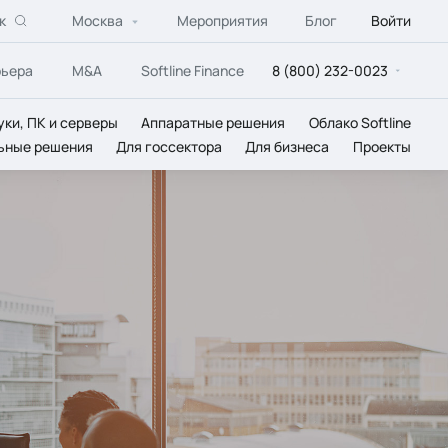
к
Москва
Мероприятия
Блог
Войти
рьера
M&A
Softline Finance
8 (800) 232-0023
уки, ПК и серверы
Аппаратные решения
Облако Softline
ьные решения
Для госсектора
Для бизнеса
Проекты