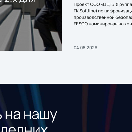
Проект ООО «ЦЦТ» (Группа
ГК Softline) по цифровизац
производственной безопа
FESCO номинирован на кон
«1С:Проект года»
04.08.2026
 на нашу
следних