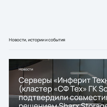
Новости, истории и события
Новости
Серверы «Инферит Тех
(кластер «СФ Тех» ГК So
подтвердили совмести
решением Sharx Storage