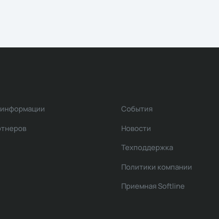
 информации
События
ртнеров
Новости
Техподдержка
Политики компании
Приемная Softline