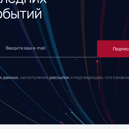
обытий
Подпис
х данных,
на получение
рассылок
и подтверждаю, что ознако