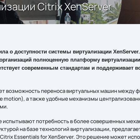
зации Citrix XenServer
ла о доступности системы виртуализации XenServer. 
организаций полноценную платформу виртуализации
ветствует современным стандартам и поддерживает 
чает возможность переноса виртуальных машин между 
ive motion), а также удобные механизмы централизова
ми.
е испытывают потребность в более совершенных меха
ктурой на базе технологий виртуализации, предлагае
itrix Essentials for XenServer. Это решение может исп