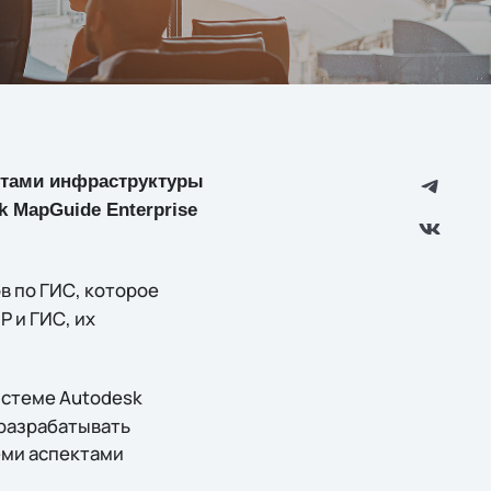
ктами инфраструктуры
k MapGuide Enterprise
в по ГИС, которое
 и ГИС, их
истеме Autodesk
 разрабатывать
еми аспектами