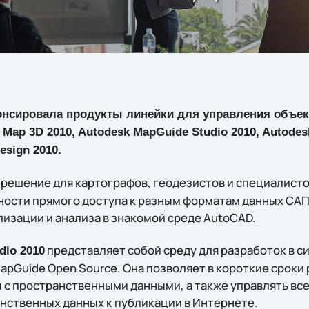
нсировала продукты линейки для управления объе
Map 3D 2010, Autodesk MapGuide Studio 2010, Autodes
esign 2010.
 решение для картографов, геодезистов и специалисто
ости прямого доступа к разным форматам данных САПР
лизации и анализа в знакомой среде AutoCAD.
представляет собой среду для разработок в с
dio 2010
MapGuide Open Source. Она позволяет в короткие сроки
 с пространственными данными, а также управлять вс
нственных данных к публикации в Интернете.