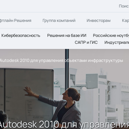
Поис
фтлайн Решения
Группа компаний
Инвесторам
Ка
Кибербезопасность
Решения на базе ИИ
Российские ноутб
САПР и ГИС
Индустриал
 Autodesk 2010 для управления объектами инфраструктуры
Autodesk 2010 для управлени