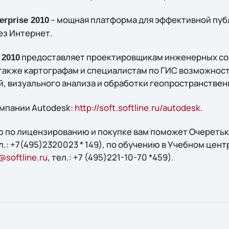
– мощная платформа для эффективной пуб
rprise 2010
ез Интернет.
предоставляет проектировщикам инженерных со
 2010
 также картографам и специалистам по ГИС возможнос
, визуального анализа и обработки геопространстве
мпании Autodesk:
http://soft.softline.ru/autodesk
.
 по лицензированию и покупке вам поможет Oчеретько
ел.: +7(495)2320023 * 149), по обучению в Учебном центр
@softline.ru
, тел.: +7 (495)221-10-70 *459).