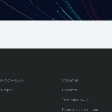
 информации
События
ртнеров
Новости
Техподдержка
Политики компании