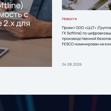
ftline)
мость с
Новости
 2.x для
Проект ООО «ЦЦТ» (Группа
ГК Softline) по цифровизац
производственной безопа
FESCO номинирован на кон
«1С:Проект года»
04.08.2026