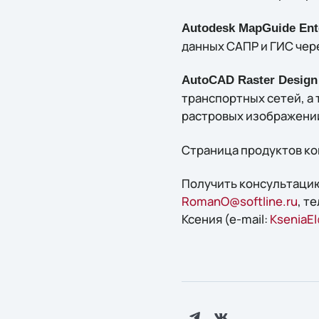
Autodesk MapGuide Ente
данных САПР и ГИС чер
AutoCAD Raster Design
транспортных сетей, а
растровых изображений
Страница продуктов ко
Получить конcультацию
RomanO@softline.ru
, т
Ксения (e-mail:
KseniaEl