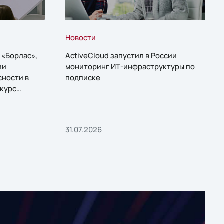
Новости
 «Борлас»,
ActiveCloud запустил в России
ии
мониторинг ИТ-инфраструктуры по
сности в
подписке
курс
31.07.2026