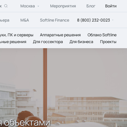
к
Москва
Мероприятия
Блог
Войти
рьера
M&A
Softline Finance
8 (800) 232-0023
уки, ПК и серверы
Аппаратные решения
Облако Softline
ьные решения
Для госсектора
Для бизнеса
Проекты
я объектами