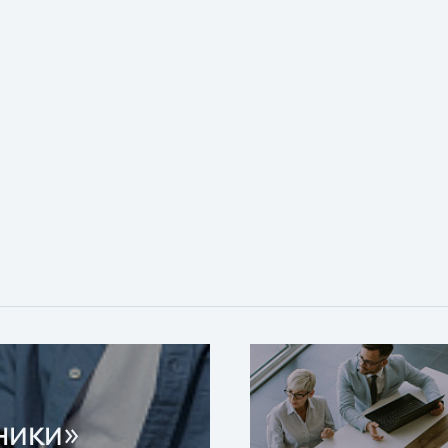
ники»