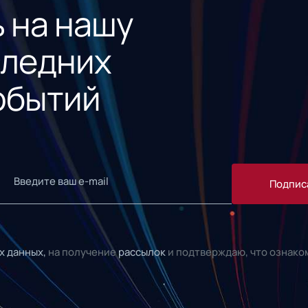
 на нашу
следних
обытий
Подпис
х данных,
на получение
рассылок
и подтверждаю, что ознако