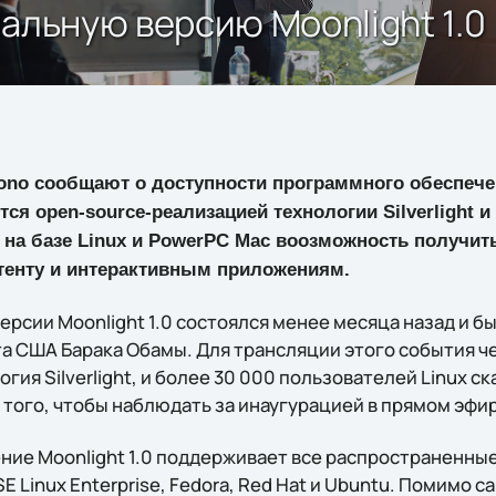
альную версию Moonlight 1.0
ono сообщают о доступности программного обеспечен
ся open-source-реализацией технологии Silverlight и
на базе Linux и PowerPC Mac воозможность получить
енту и интерактивным приложениям.
рсии Moonlight 1.0 состоялся менее месяца назад и б
а США Барака Обамы. Для трансляции этого события ч
гия Silverlight, и более 30 000 пользователей Linux 
 того, чтобы наблюдать за инаугурацией в прямом эфи
ие Moonlight 1.0 поддерживает все распространенные
 Linux Enterprise, Fedora, Red Hat и Ubuntu. Помимо 