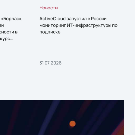
Новости
 «Борлас»,
ActiveCloud запустил в России
ии
мониторинг ИТ-инфраструктуры по
сности в
подписке
курс
31.07.2026