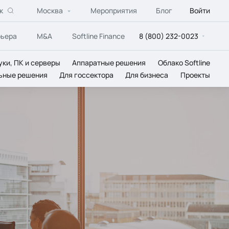
к
Москва
Мероприятия
Блог
Войти
рьера
M&A
Softline Finance
8 (800) 232-0023
уки, ПК и серверы
Аппаратные решения
Облако Softline
ьные решения
Для госсектора
Для бизнеса
Проекты