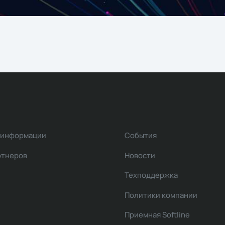
 информации
События
ртнеров
Новости
Техподдержка
Политики компании
Приемная Softline