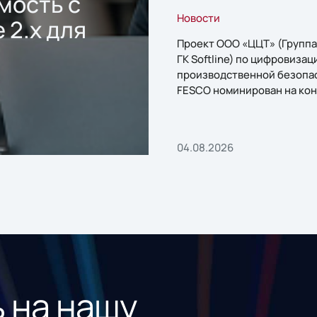
мость с
Новости
 2.x для
Проект ООО «ЦЦТ» (Группа
ГК Softline) по цифровизац
производственной безопа
FESCO номинирован на кон
«1С:Проект года»
04.08.2026
 на нашу