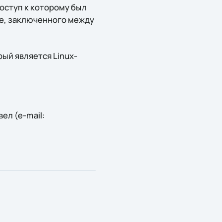
доступ к которому был
ве, заключенного между
рый является Linux-
ел (e-mail: