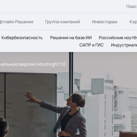
Поис
фтлайн Решения
Группа компаний
Инвесторам
Ка
Кибербезопасность
Решения на базе ИИ
Российские ноутб
САПР и ГИС
Индустриал
нальную версию Moonlight 1.0