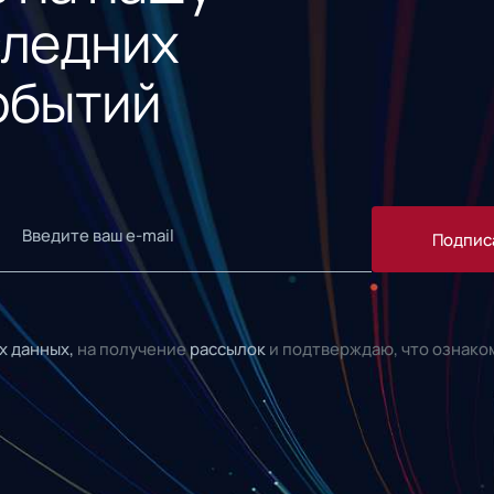
следних
обытий
Подпис
х данных,
на получение
рассылок
и подтверждаю, что ознако