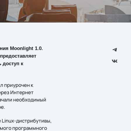
ия Moonlight 1.0.
 предоставляет
 доступ к
ыл приурочен к
ерез Интернет
скачали необходимый
ре.
 Linux-дистрибутивы,
самого программного