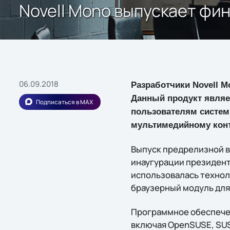
Novell Mono выпускает фин
06.09.2018
Разработчики Novell M
Данный продукт являет
Подписаться в MAX
пользователям систем 
мультимедийному конт
Выпуск предрелизной ве
инаугурации президент
использовалась техноло
браузерный модуль для
Программное обеспечен
включая OpenSUSE, SUSE