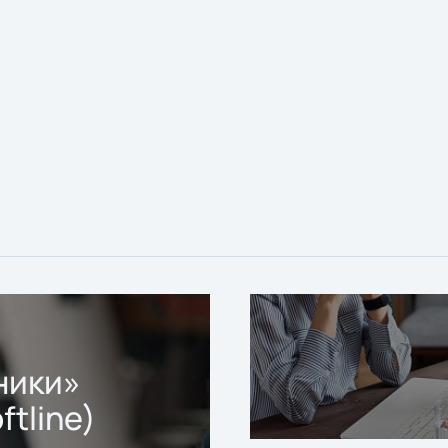
ники»
ftline)