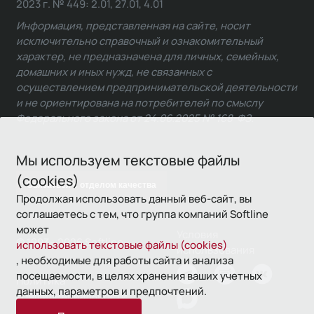
2023 г. № 449: 2.01, 27.01, 4.01
Информация, представленная на сайте, носит
исключительно справочный и ознакомительный
характер, не предназначена для личных, семейных,
домашних и иных нужд, не связанных с
осуществлением предпринимательской деятельности
и не ориентирована на потребителей по смыслу
Федерального закона от 24.06.2025 № 168-ФЗ.
Мы используем текстовые файлы
(cookies)
Связаться с отделом качества
Продолжая использовать данный веб-сайт, вы
соглашаетесь с тем, что группа компаний Softline
может
Условия
© 1993—2026 Softline
использовать текстовые файлы (cookies)
использования
, необходимые для работы сайта и анализа
посещаемости, в целях хранения ваших учетных
Политика
данных, параметров и предпочтений.
конфиденциальности