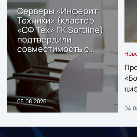
Серверы «Инферит
Техники» (кластер
«СФ Тех» ГК Softline)
подтвердили
совместимость с
Нов
решением Sharx
Storage 2.x для
Про
хранения данных
«Бо
ци
пр
05.08.2026
04.0
без
ном
«1С