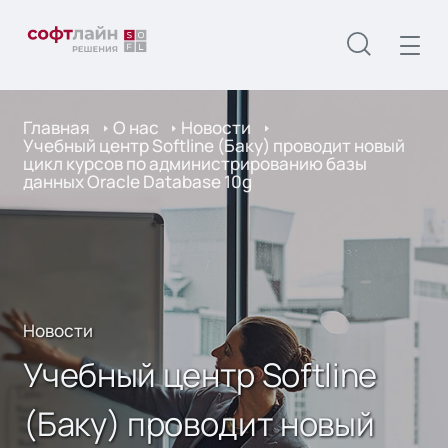
Главная
О нас
Новости
Учебный центр Softline (Баку) проводит новый
цикл курсов по администрированию базы
данных Oracle Database 10g
Новости
Учебный центр Softline
(Баку) проводит новый