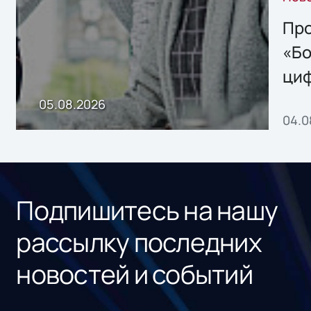
решением Sharx
Storage 2.x для
Про
хранения данных
«Бо
ци
пр
05.08.2026
04.0
без
ном
«1С
Подпишитесь на нашу
рассылку последних
новостей и событий