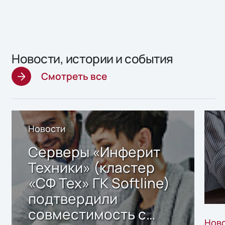
Новости, истории и события
Смотреть все
Новости
Серверы «Инферит
Техники» (кластер
«СФ Тех» ГК Softline)
подтвердили
совместимость с
Нов