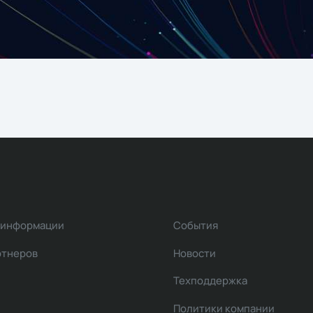
 информации
События
ртнеров
Новости
Техподдержка
Политики компании