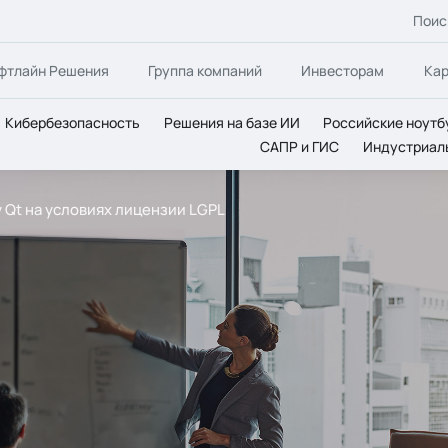
Поис
фтлайн Решения
Группа компаний
Инвесторам
Ка
Кибербезопасность
Решения на базе ИИ
Российские ноутб
САПР и ГИС
Индустриал
 Qt на условиях лицензии LGPL