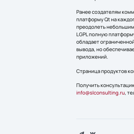
Ранее создателям ком
платформу Qt на каждог
преодолеть небольшим 
LGPL полную платформу
обладает ограниченной
вывода, но обеспечива
приложений.
Страница продуктов ко
Получить конcультацию
info@slconsulting.ru
, т