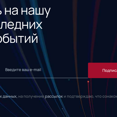
 на нашу
следних
обытий
Подпис
х данных,
на получение
рассылок
и подтверждаю, что ознако