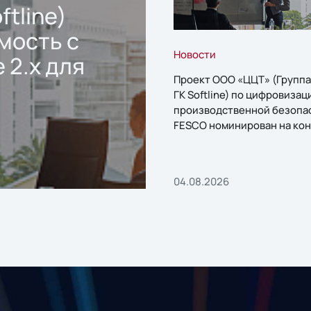
ftline)
мость с
Новости
 2.x для
Проект ООО «ЦЦТ» (Группа
ГК Softline) по цифровизац
производственной безопа
FESCO номинирован на кон
«1С:Проект года»
04.08.2026