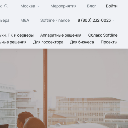
к
Москва
Мероприятия
Блог
Войти
рьера
M&A
Softline Finance
8 (800) 232-0023
уки, ПК и серверы
Аппаратные решения
Облако Softline
ьные решения
Для госсектора
Для бизнеса
Проекты