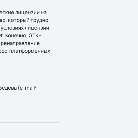
еские лицензии на
ер, который трудно
 условиях лицензии
. Конечно, GTK+
перенаправление
росс-платформенных
едева (e-mail: