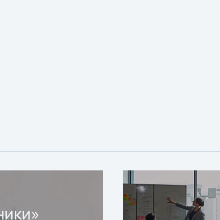
ники»