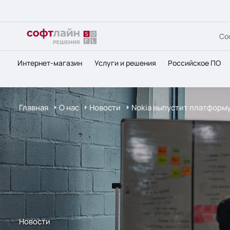
Со
Интернет-магазин
Услуги и решения
Российское ПО
Главная
О нас
Новости
Nokia выпустит платформу
Новости