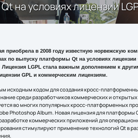
 Qt на условиях лицензии LG
рая приобрела в 2008 году известную норвежскую комп
нах по выпуску платформы Qt на условиях лицензии 
e). Лицензия LGPL стала важным дополнением к друг
лицензии GPL и коммерческим лицензиям.
тым исходным кодом для создания кросс-платформенн
нание среди разработчиков коммерческих и открытых 
уется во многих популярных кросс-платформенных про
Adobe Photoshop Album. Новая лицензия для платформы
разработке коммерческих приложений для операционн
рования стимулируют применение технологий Qt в р
ения.