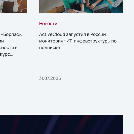
Новости
 «Борлас»,
ActiveCloud запустил в России
ии
мониторинг ИТ-инфраструктуры по
сности в
подписке
курс
31.07.2026