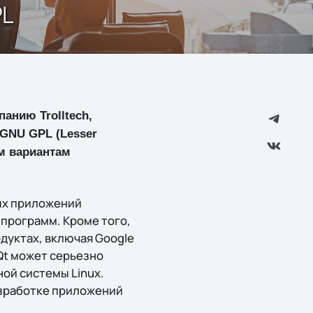
PL
анию Trolltech,
GNU GPL (Lesser
им вариантам
ых приложений
программ. Кроме того,
дуктах, включая Google
 Qt может серьезно
ой системы Linux.
азработке приложений