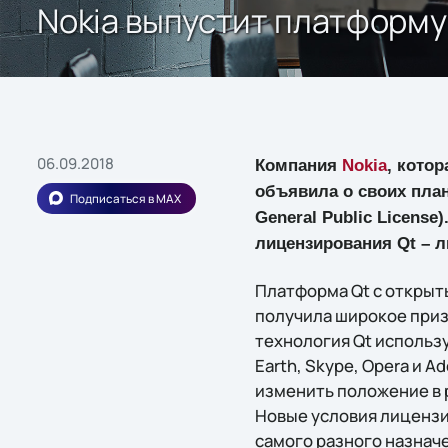
Nokia выпустит платформу
06.09.2018
Компания
Nokia
, кото
объявила о своих пла
Подписаться в MAX
General Public Licens
лицензирования Qt – 
Платформа Qt с откры
получила широкое приз
технология Qt использ
Earth, Skype, Opera и 
изменить положение в 
Новые условия лицензи
самого разного назнач