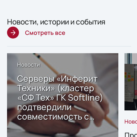
Новости, истории и события
Смотреть все
Новости
Серверы «Инферит
Техники» (кластер
«СФ Тех» ГК Softline)
подтвердили
совместимость с
Нов
решением Sharx
Storage 2.x для
Про