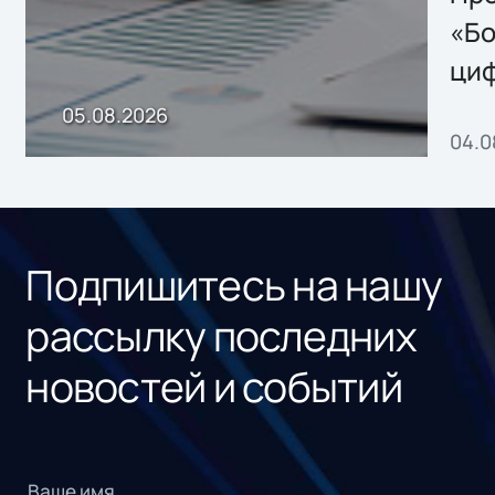
хранения данных
«Бо
ци
пр
05.08.2026
04.0
без
ном
«1С
Подпишитесь на нашу
рассылку последних
новостей и событий