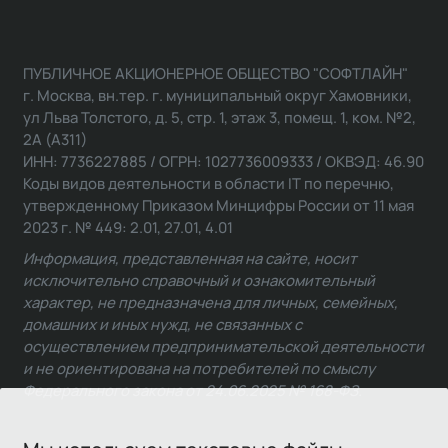
ПУБЛИЧНОЕ АКЦИОНЕРНОЕ ОБЩЕСТВО "СОФТЛАЙН"
г. Москва, вн.тер. г. муниципальный округ Хамовники,
ул Льва Толстого, д. 5, стр. 1, этаж 3, помещ. 1, ком. №2,
2А (А311)
ИНН: 7736227885 / ОГРН: 1027736009333 / ОКВЭД: 46.90
Коды видов деятельности в области IT по перечню,
утвержденному Приказом Минцифры России от 11 мая
2023 г. № 449: 2.01, 27.01, 4.01
Информация, представленная на сайте, носит
исключительно справочный и ознакомительный
характер, не предназначена для личных, семейных,
домашних и иных нужд, не связанных с
осуществлением предпринимательской деятельности
и не ориентирована на потребителей по смыслу
Федерального закона от 24.06.2025 № 168-ФЗ.