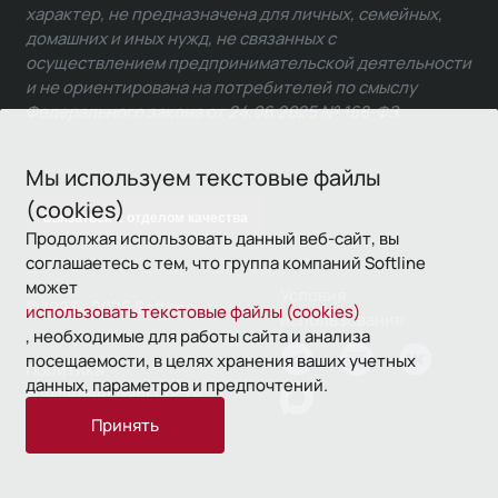
характер, не предназначена для личных, семейных,
домашних и иных нужд, не связанных с
осуществлением предпринимательской деятельности
и не ориентирована на потребителей по смыслу
Федерального закона от 24.06.2025 № 168-ФЗ.
Мы используем текстовые файлы
(cookies)
Связаться с отделом качества
Продолжая использовать данный веб-сайт, вы
соглашаетесь с тем, что группа компаний Softline
может
Условия
© 1993—2026 Softline
использовать текстовые файлы (cookies)
использования
, необходимые для работы сайта и анализа
посещаемости, в целях хранения ваших учетных
Политика
данных, параметров и предпочтений.
конфиденциальности
Принять
16+