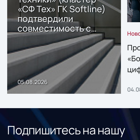
«СФ Тех» ГК Softline)
подтвердили
совместимость с
Нов
решением Sharx
Storage 2.x для
Про
хранения данных
«Бо
ци
пр
05.08.2026
04.0
без
ном
«1С
Подпишитесь на нашу