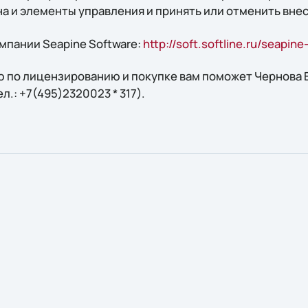
 и элементы управления и принять или отменить вне
мпании Seapine Software:
http://soft.softline.ru/seapin
 по лицензированию и покупке вам поможет Чернова Ел
тел.: +7(495)2320023 * 317).