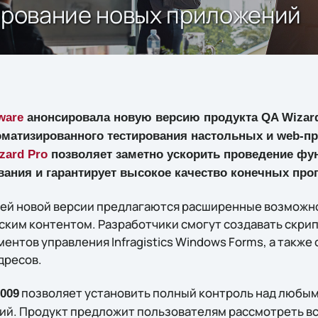
тирование новых приложений
ware
анонсировала новую версию продукта QA Wizard
оматизированного тестирования настольных и web-п
zard Pro
позволяет заметно ускорить проведение фу
вания и гарантирует высокое качество конечных пр
ей новой версии предлагаются расширенные возможн
ским контентом. Разработчики смогут создавать скри
ентов управления Infragistics Windows Forms, а также
дресов.
позволяет установить полный контроль над любы
2009
й. Продукт предложит пользователям рассмотреть в