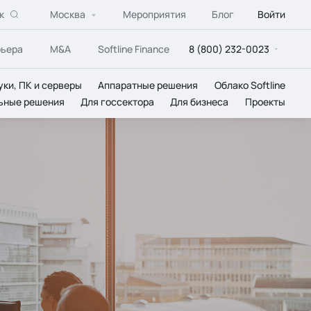
к
Москва
Мероприятия
Блог
Войти
рьера
M&A
Softline Finance
8 (800) 232-0023
уки, ПК и серверы
Аппаратные решения
Облако Softline
ьные решения
Для госсектора
Для бизнеса
Проекты