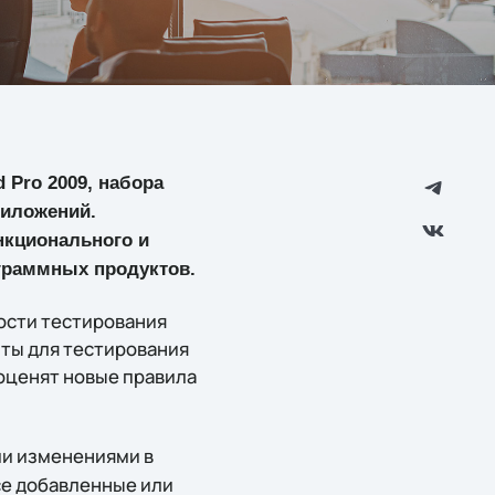
 Pro 2009, набора
риложений.
нкционального и
ограммных продуктов.
ости тестирования
пты для тестирования
 оценят новые правила
ми изменениями в
се добавленные или