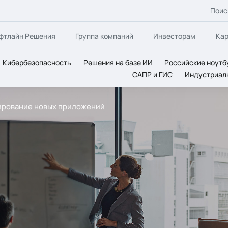
Поис
фтлайн Решения
Группа компаний
Инвесторам
Ка
Кибербезопасность
Решения на базе ИИ
Российские ноутб
САПР и ГИС
Индустриал
тирование новых приложений