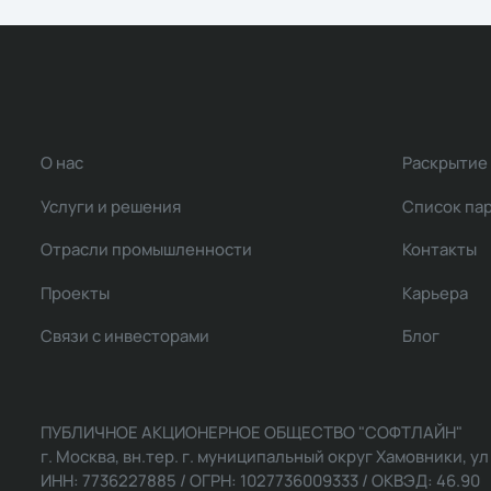
О нас
Раскрытие
Услуги и решения
Список па
Отрасли промышленности
Контакты
Проекты
Карьера
Связи с инвесторами
Блог
ПУБЛИЧНОЕ АКЦИОНЕРНОЕ ОБЩЕСТВО "СОФТЛАЙН"
г. Москва, вн.тер. г. муниципальный округ Хамовники, ул Ль
ИНН: 7736227885 / ОГРН: 1027736009333 / ОКВЭД: 46.90