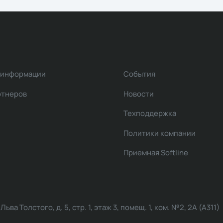
 информации
События
ртнеров
Новости
Техподдержка
Политики компании
Приемная Softline
ва Толстого, д. 5, стр. 1, этаж 3, помещ. 1, ком. №2, 2А (А311)