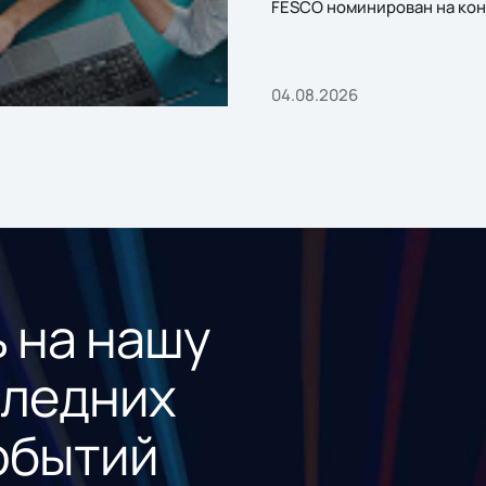
FESCO номинирован на кон
«1С:Проект года»
04.08.2026
 на нашу
следних
обытий