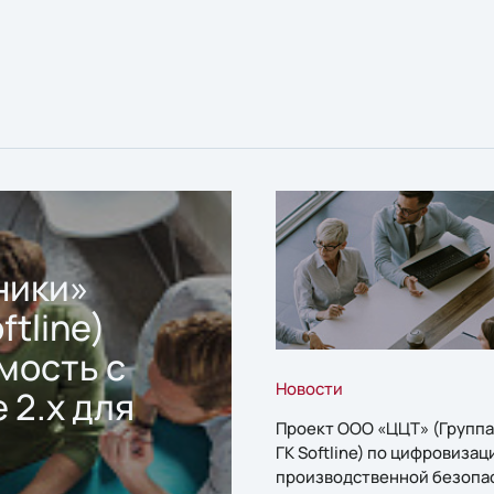
ники»
ftline)
мость с
Новости
 2.x для
Проект ООО «ЦЦТ» (Группа
ГК Softline) по цифровизац
производственной безопа