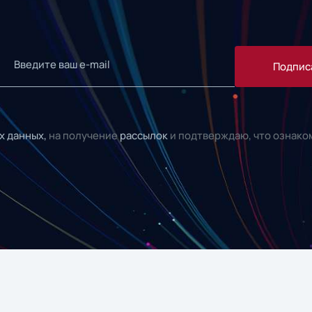
Подпис
х данных,
на получение
рассылок
и подтверждаю, что ознако