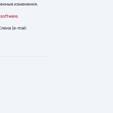
сенные изменения.
e-software
.
ена (e-mail: