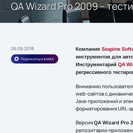
QA Wizard Pro 2009 – тес
06.09.2018
Компания
Seapine Soft
инструментов для авт
Подписаться в MAX
Инструментарий
QA Wi
регрессивного тестиро
Вниманию пользовател
web-сайтов с динамиче
Java-приложений и элем
форматирования URL-а
Версия
QA Wizard Pro 
репозитарии приложени