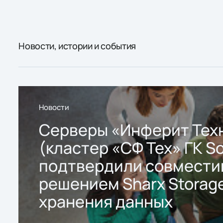
Новости, истории и события
Новости
Серверы «Инферит Тех
(кластер «СФ Тех» ГК So
подтвердили совмести
решением Sharx Storage
хранения данных