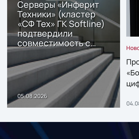
Серверы «Инферит
Техники» (кластер
«СФ Тех» ГК Softline)
подтвердили
совместимость с
Нов
решением Sharx
Storage 2.x для
Про
хранения данных
«Бо
ци
пр
05.08.2026
04.0
без
ном
«1С