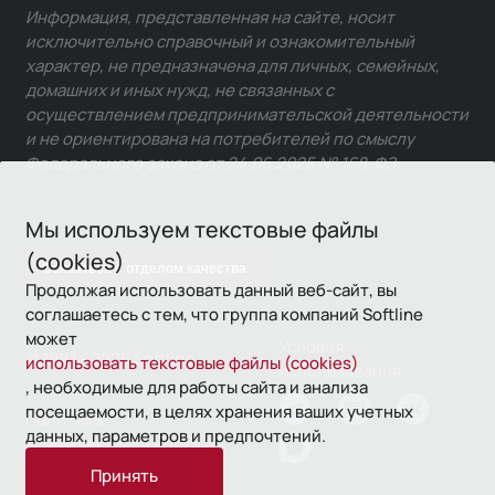
Информация, представленная на сайте, носит
исключительно справочный и ознакомительный
характер, не предназначена для личных, семейных,
домашних и иных нужд, не связанных с
осуществлением предпринимательской деятельности
и не ориентирована на потребителей по смыслу
Федерального закона от 24.06.2025 № 168-ФЗ.
Мы используем текстовые файлы
(cookies)
Связаться с отделом качества
Продолжая использовать данный веб-сайт, вы
соглашаетесь с тем, что группа компаний Softline
может
Условия
© 1993—2026 Softline
использовать текстовые файлы (cookies)
использования
, необходимые для работы сайта и анализа
посещаемости, в целях хранения ваших учетных
Политика
данных, параметров и предпочтений.
конфиденциальности
Принять
16+