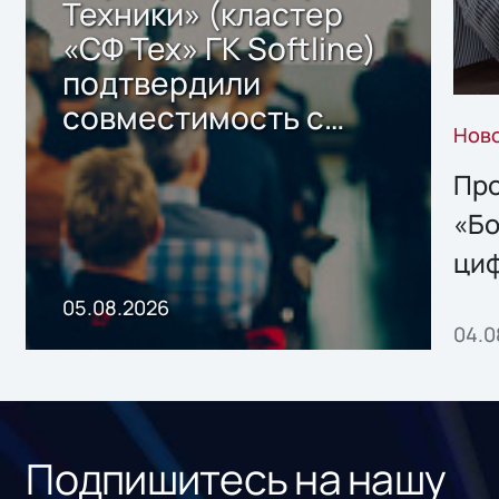
Техники» (кластер
«СФ Тех» ГК Softline)
подтвердили
совместимость с
Нов
решением Sharx
Storage 2.x для
Про
хранения данных
«Бо
ци
пр
05.08.2026
04.0
без
ном
«1С
Подпишитесь на нашу