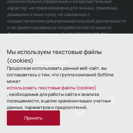
исключительно справочный и ознакомительный
характер, не предназначена для личных, семейных,
домашних и иных нужд, не связанных с
осуществлением предпринимательской деятельности
и не ориентирована на потребителей по смыслу
Федерального закона от 24.06.2025 № 168-ФЗ.
Мы используем текстовые файлы
(cookies)
Связаться с отделом качества
Продолжая использовать данный веб-сайт, вы
соглашаетесь с тем, что группа компаний Softline
может
Условия
© 1993—2026 Softline
использовать текстовые файлы (cookies)
использования
, необходимые для работы сайта и анализа
посещаемости, в целях хранения ваших учетных
Политика
данных, параметров и предпочтений.
конфиденциальности
Принять
16+