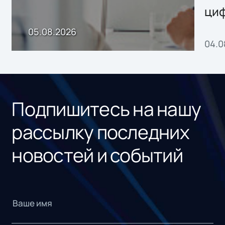
ци
пр
05.08.2026
04.0
без
ном
«1С
Подпишитесь на нашу
рассылку последних
новостей и событий