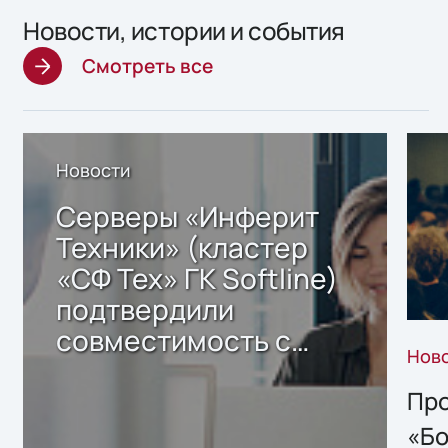
Новости, истории и события
Смотреть все
Новости
Серверы «Инферит
Техники» (кластер
«СФ Тех» ГК Softline)
подтвердили
совместимость с
Нов
решением Sharx
Storage 2.x для
Про
хранения данных
«Бо