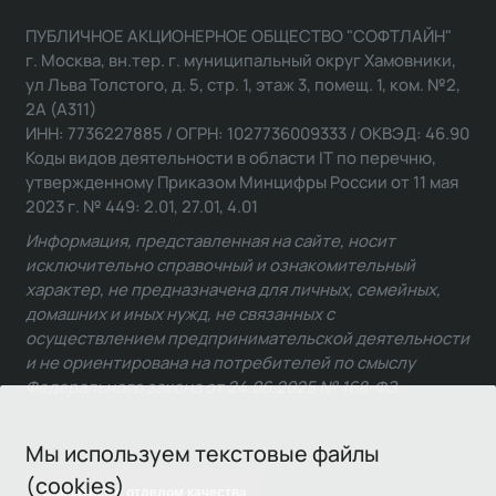
ПУБЛИЧНОЕ АКЦИОНЕРНОЕ ОБЩЕСТВО "СОФТЛАЙН"
г. Москва, вн.тер. г. муниципальный округ Хамовники,
ул Льва Толстого, д. 5, стр. 1, этаж 3, помещ. 1, ком. №2,
2А (А311)
ИНН: 7736227885 / ОГРН: 1027736009333 / ОКВЭД: 46.90
Коды видов деятельности в области IT по перечню,
утвержденному Приказом Минцифры России от 11 мая
2023 г. № 449: 2.01, 27.01, 4.01
Информация, представленная на сайте, носит
исключительно справочный и ознакомительный
характер, не предназначена для личных, семейных,
домашних и иных нужд, не связанных с
осуществлением предпринимательской деятельности
и не ориентирована на потребителей по смыслу
Федерального закона от 24.06.2025 № 168-ФЗ.
Мы используем текстовые файлы
(cookies)
Связаться с отделом качества