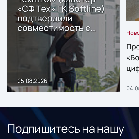
«СФ Тех» ГК Softline)
подтвердили
совместимость с
Нов
решением Sharx
Storage 2.x для
Про
хранения данных
«Бо
ци
пр
05.08.2026
04.0
без
ном
«1С
Подпишитесь на нашу