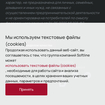
характер, не предназначена для личных, семейных,
домашних и иных нужд, не связанных с
осуществлением предпринимательской деятельности
и не ориентирована на потребителей по смыслу
Федерального закона от 24.06.2025 № 168-ФЗ.
Мы используем текстовые файлы
(cookies)
Связаться с отделом качества
Продолжая использовать данный веб-сайт, вы
соглашаетесь с тем, что группа компаний Softline
может
Условия
© 1993—2026 Softline
использовать текстовые файлы (cookies)
использования
, необходимые для работы сайта и анализа
посещаемости, в целях хранения ваших учетных
Политика
данных, параметров и предпочтений.
конфиденциальности
Принять
16+