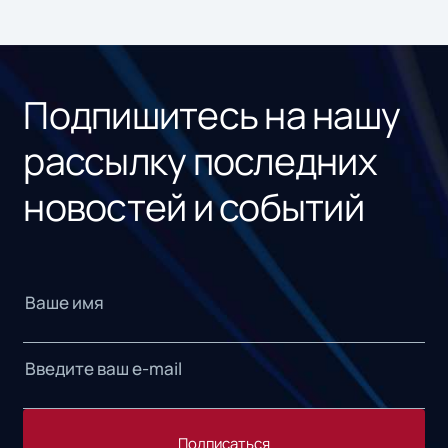
ном
«1С
Подпишитесь на нашу
рассылку последних
новостей и событий
Подписаться