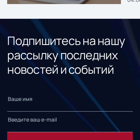
без
ном
«1С
Подпишитесь на нашу
рассылку последних
новостей и событий