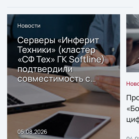
Новости
Серверы «Инферит
Техники» (кластер
«СФ Тех» ГК Softline)
подтвердили
совместимость с
Нов
решением Sharx
Storage 2.x для
Про
хранения данных
«Бо
ци
пр
05.08.2026
04.0