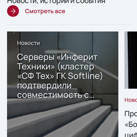
Новости, истории и события
Смотреть все
Новости
Серверы «Инферит
Техники» (кластер
«СФ Тех» ГК Softline)
подтвердили
совместимость с
Нов
решением Sharx
Storage 2.x для
Про
хранения данных
«Бо
ци