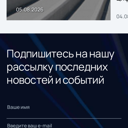
пр
05.08.2026
04.0
без
ном
«1С
Подпишитесь на нашу
рассылку последних
новостей и событий