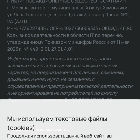
ПУБЛИЧНОЕ АКЦИОНЕРНОЕ ОБЩЕСТВО "СОФТЛАЙН"
г. Москва, вн.тер. г. муниципальный округ Хамовники,
ул Льва Толстого, д. 5, стр. 1, этаж 3, помещ. 1, ком. №2,
2А (А311)
ИНН: 7736227885 / ОГРН: 1027736009333 / ОКВЭД: 46.90
Коды видов деятельности в области IT по перечню,
утвержденному Приказом Минцифры России от 11 мая
2023 г. № 449: 2.01, 27.01, 4.01
Информация, представленная на сайте, носит
исключительно справочный и ознакомительный
характер, не предназначена для личных, семейных,
домашних и иных нужд, не связанных с
осуществлением предпринимательской деятельности
и не ориентирована на потребителей по смыслу
Федерального закона от 24.06.2025 № 168-ФЗ.
Мы используем текстовые файлы
(cookies)
Связаться с отделом качества
Продолжая использовать данный веб-сайт, вы