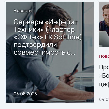
Новости
Серверы «Инферит
Техники» (кластер
«СФ Тех» ГК Softline)
подтвердили
совместимость с
Нов
решением Sharx
Storage 2.x для
Про
хранения данных
«Бо
ци
пр
05.08.2026
04.0
без