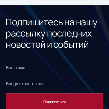
ном
«1С
Подпишитесь на нашу
рассылку последних
новостей и событий
Подписаться