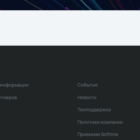
 информации
События
ртнеров
Новости
Техподдержка
Политики компании
Приемная Softline