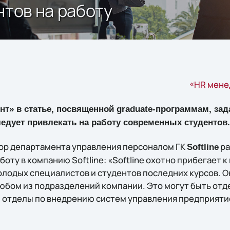
нтов на работу
«HR мене
т» в статье, посвященной graduate-программам, зад
едует привлекать на работу современных студентов.
ор департамента управления персоналом ГК
ра
Softline
боту в компанию Softline: «Softline охотно прибегает к
олодых специалистов и студентов последних курсов. О
любом из подразделений компании. Это могут быть отд
, отделы по внедрению систем управления предприяти