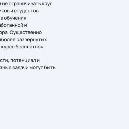
 не ограничивать круг
ков и студентов
ма обучения
аботанной и
дора. Существенно
аиболее развернутых
 курсе бесплатно».
ости, потенциал и
озные задачи могут быть