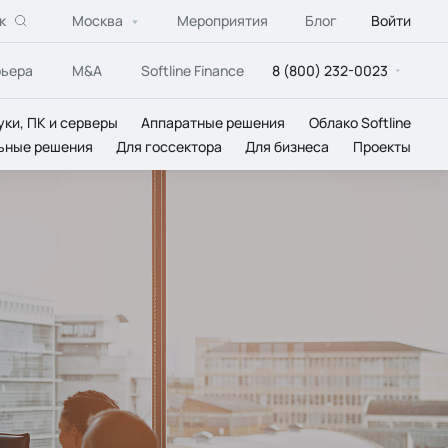
к
Москва
Мероприятия
Блог
Войти
рьера
M&A
Softline Finance
8 (800) 232-0023
уки, ПК и серверы
Аппаратные решения
Облако Softline
ьные решения
Для госсектора
Для бизнеса
Проекты