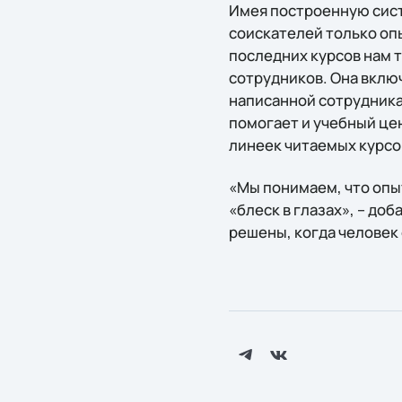
Имея построенную сист
соискателей только оп
последних курсов нам 
сотрудников. Она вклю
написанной сотрудникам
помогает и учебный цен
линеек читаемых курсо
«Мы понимаем, что опыт
«блеск в глазах», – до
решены, когда человек 