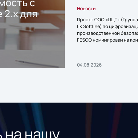
мость с
Новости
 2.x для
Проект ООО «ЦЦТ» (Группа
ГК Softline) по цифровизац
производственной безопа
FESCO номинирован на кон
«1С:Проект года»
04.08.2026
 на нашу