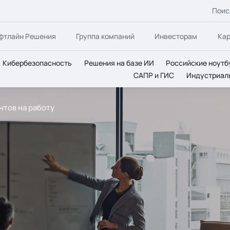
Поис
фтлайн Решения
Группа компаний
Инвесторам
Ка
Кибербезопасность
Решения на базе ИИ
Российские ноутб
САПР и ГИС
Индустриал
нтов на работу