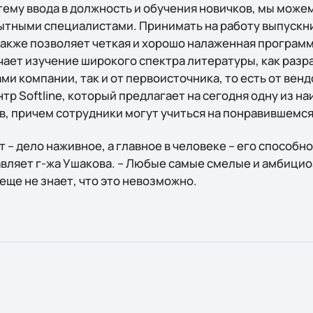
ему ввода в должность и обучения новичков, мы можем
ытными специалистами. Принимать на работу выпускни
также позволяет четкая и хорошо налаженная програм
чает изучение широкого спектра литературы, как разр
и компании, так и от первоисточника, то есть от вен
тр Softline, который предлагает на сегодня одну из н
в, причем сотрудники могут учиться на понравившемся
 – дело наживное, а главное в человеке – его способн
бавляет г-жа Ушакова. – Любые самые смелые и амбици
еще не знает, что это невозможно.