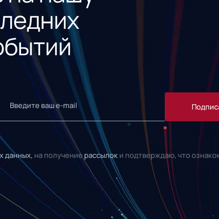
следних
обытий
Подпис
х данных,
на получение
рассылок
и подтверждаю, что ознако