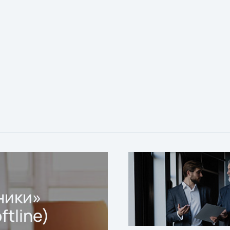
ники»
ftline)