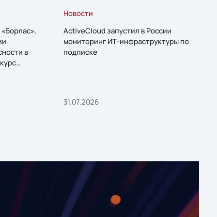
Новости
 «Борлас»,
ActiveCloud запустил в России
ии
мониторинг ИТ-инфраструктуры по
сности в
подписке
курс
31.07.2026