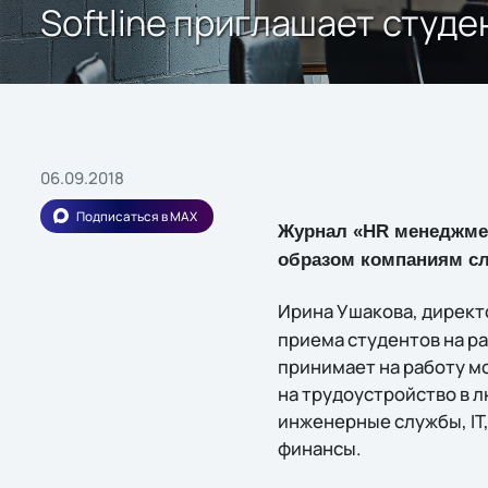
Softline приглашает студе
06.09.2018
Подписаться в MAX
Журнал «HR менеджмен
образом компаниям сл
Ирина Ушакова, директ
приема студентов на ра
принимает на работу м
на трудоустройство в 
инженерные службы, IT
финансы.