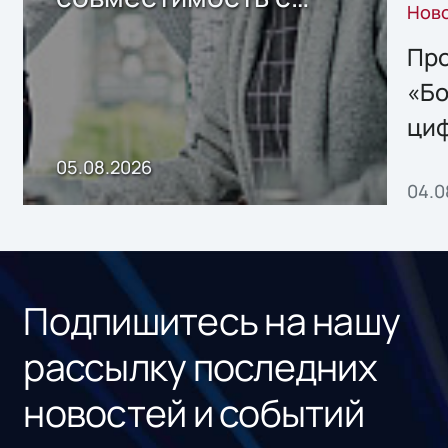
Нов
решением Sharx
Storage 2.x для
Про
хранения данных
«Бо
ци
пр
05.08.2026
04.0
без
ном
«1С
Подпишитесь на нашу
рассылку последних
новостей и событий