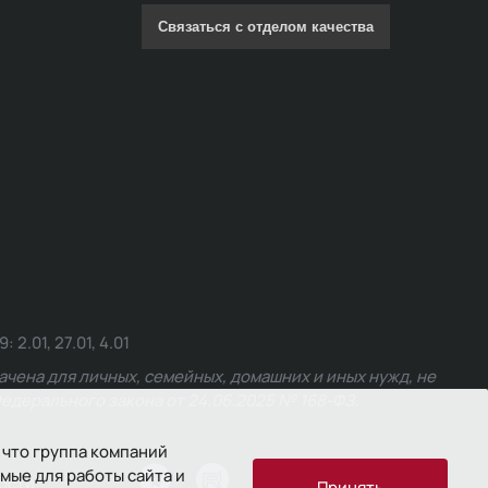
Связаться с отделом качества
.01, 27.01, 4.01
чена для личных, семейных, домашних и иных нужд, не
едерального закона от 24.06.2025 № 168-ФЗ.
 что группа компаний
мые для работы сайта и
ости
Принять