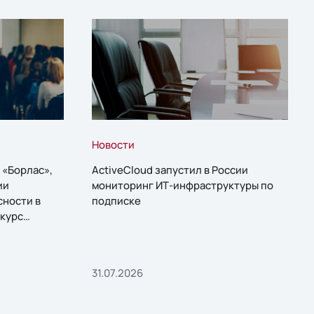
Новости
 «Борлас»,
ActiveCloud запустил в России
ии
мониторинг ИТ-инфраструктуры по
сности в
подписке
курс
31.07.2026