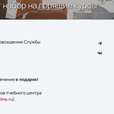
т набор на горящие курсы
провождению Службы
печение
в подарок!
ров Учебного центра
ine.ru
).