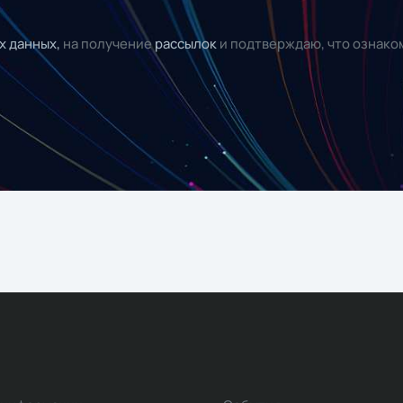
х данных,
на получение
рассылок
и подтверждаю, что ознако