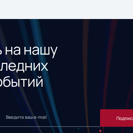
 на нашу
следних
обытий
Подпис