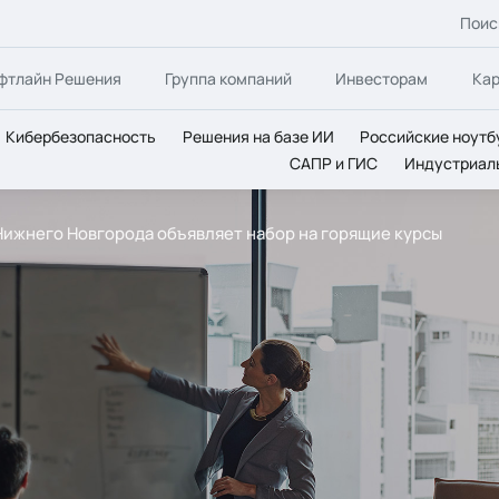
Поис
фтлайн Решения
Группа компаний
Инвесторам
Ка
Кибербезопасность
Решения на базе ИИ
Российские ноутб
САПР и ГИС
Индустриал
. Нижнего Новгорода объявляет набор на горящие курсы