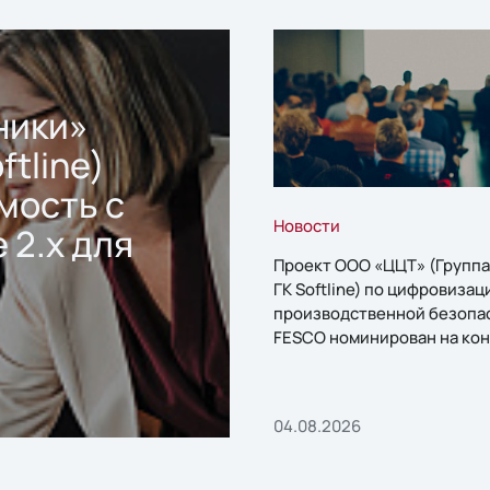
ники»
ftline)
мость с
Новости
 2.x для
Проект ООО «ЦЦТ» (Группа
ГК Softline) по цифровизац
производственной безопа
FESCO номинирован на кон
«1С:Проект года»
04.08.2026