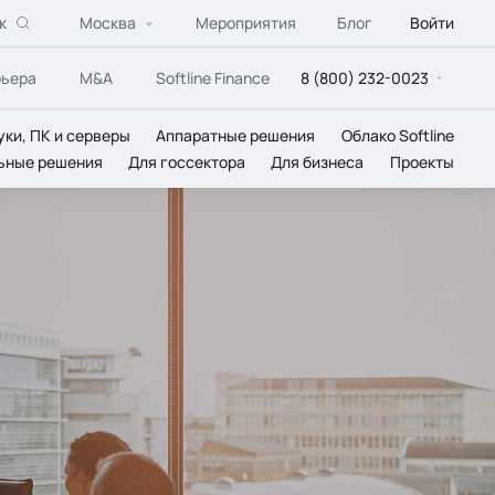
к
Москва
Мероприятия
Блог
Войти
рьера
M&A
Softline Finance
8 (800) 232-0023
уки, ПК и серверы
Аппаратные решения
Облако Softline
ьные решения
Для госсектора
Для бизнеса
Проекты