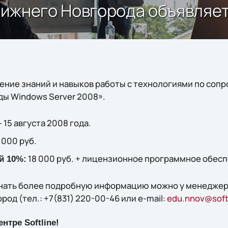
 Нижнего Новгорода объявляе
ние знаний и навыков работы с технологиями по со
ды Windows Server 2008».
– 15 августа 2008 года.
 000 руб.
18 000 руб. + лицензионное программное обес
й 10%:
узнать более подробную информацию можно у менедже
ород (тел.: +7(831) 220-00-46 или e-mail:
edu.nnov@softl
нтре Softline!